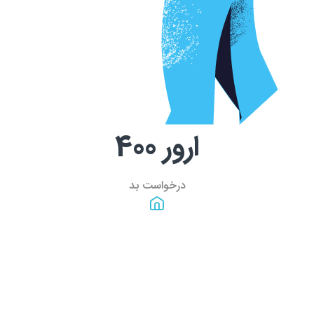
ارور
400
درخواست بد