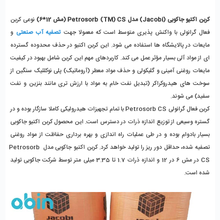
کربن اکتیو جاکوبی (Jacobi) مدل Petrosorb (TM) CS (مش 12*6)
 نوعی کربن 
فعال گرانولی با واکنش پذیری متوسط است که معمولا جهت 
تصفیه آب صنعتی
 و 
مایعات در پالایشگاه ها استفاده می شود. این کربن اکتیو در حذف محدوده گسترده 
ای از مواد آلی بسیار مؤثر عمل می کند. کاربردهای مهم این کربن شامل بهبود در کیفیت 
مایعات روغنی آمینی و گلیکولی و حذف مواد معطر (آروماتیک) پلی نوکلئیک سنگین از 
سوخت های هیدروکراکر (تبدیل نفت خام به مواد با ارزش تری مانند بنزین و نفت 
سفید) می شوند. 
کربن فعال گرانولی Petrosorb CS با تمام تجهیزات هیدرولیکی کاملا سازگار بوده و در 
گستره وسیعی از توزیع اندازه ذرات در دسترس است. این محصول کربن اکتیو جاکوبی 
بسیار بادوام بوده و در طی عملیات راه‌ اندازی و بهره‌ برداری حفاظت از مواد روغنی 
تصفیه شده، حداقل دور ریز را تولید خواهد کرد. کربن اکتیو جاکوبی مدل Petrosorb 
CS در مش 6 در 12 و اندازه ذرات 1.7 تا 3.35 میلی‌ متر توسط شرکت جاکوبی تولید 
شده است. 