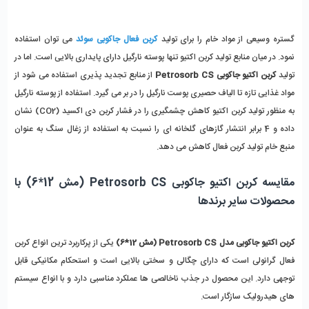
گستره وسیعی از مواد خام را برای تولید
کربن فعال جاکوبی سوئد
می توان استفاده 
نمود. در میان منابع تولید کربن اکتیو تنها پوسته نارگیل دارای پایداری بالایی است. اما در 
تولید 
کربن اکتیو جاکوبی Petrosorb CS
 از منابع تجدید پذیری استفاده می شود از 
مواد غذایی تازه تا الیاف حصیری پوست نارگیل را در بر می گیرد. استفاده از پوسته نارگیل 
به منظور تولید کربن اکتیو کاهش چشمگیری را در فشار کربن دی اکسید (CO2) نشان 
داده و 4 برابر انتشار گازهای گلخانه ای را نسبت به استفاده از زغال سنگ به عنوان 
منبع خام تولید کربن فعال کاهش می دهد. 
مقایسه کربن اکتیو جاکوبی Petrosorb CS (مش 12*6) با 
محصولات سایر برندها
کربن اکتیو جاکوبی مدل Petrosorb CS (مش 12*6)
 یکی از پرکاربرد ترین انواع کربن 
فعال گرانولی است که دارای چگالی و سختی بالایی است و استحکام مکانیکی قابل 
توجهی دارد. این محصول در جذب ناخالصی ها عملکرد مناسبی دارد و با انواع سیستم 
های هیدرولیک سازگار است. 