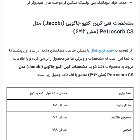
حذف مواد آروماتیک پلی نوکلئیک سنگین از سوخت های هیدروکراکر
مشخصات فنی کربن اکتیو جاکوبی (Jacobi) مدل 
Petrosorb CS (مش 12*6)
اگر تصمیم به 
خرید کربن فعال
 با عملکرد مناسب مصارفتان دارید، در قدم اول پیشنها ما 
به شما این است که مشخصات و ویژگی ها هر محصول را بررسی کرده و با اطلاعات 
مربوط به محصولات آشنا شوید. 
مشخصات کربن اکتیو جاکوبی (Jacobi) مدل 
Petrosorb CS (مش 12*6)
 مطابق با اطلاعات جدول زیر است:
عدد یدی 
حداقل 1040 میلی گرم بر گرم
مقدار رطوبت 
حداکثر 5%
محتوای خاکستر 
حداکثر 4%
سختی  
حداقل 98%