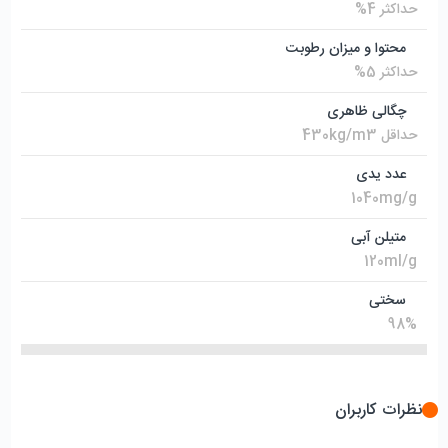
حداکثر 4%
محتوا و میزان رطوبت
حداکثر 5%
چگالی ظاهری
حداقل 430kg/m3
عدد یدی
1040mg/g
متیلن آبی
120ml/g
سختی
98%
نظرات کاربران