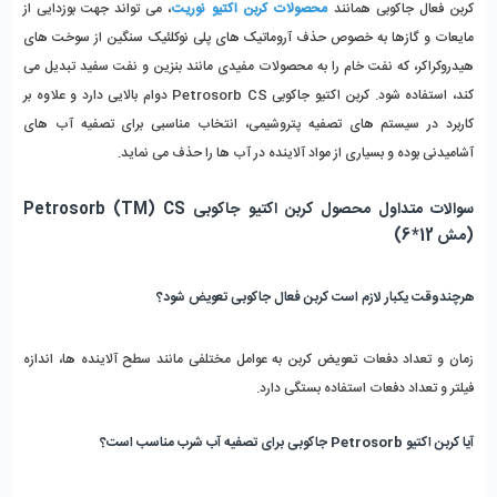
کربن فعال جاکوبی همانند 
محصولات کربن اکتیو نوریت
، می تواند جهت بوزدایی از 
مایعات و گازها به خصوص حذف آروماتیک های پلی نوکلئیک سنگین از سوخت های 
هیدروکراکر، که نفت خام را به محصولات مفیدی مانند بنزین و نفت سفید تبدیل می 
کند، استفاده شود. کربن اکتیو جاکوبی Petrosorb CS دوام بالایی دارد و علاوه بر 
کاربرد در سیستم های تصفیه پتروشیمی، انتخاب مناسبی برای تصفیه آب های 
آشامیدنی بوده و بسیاری از مواد آلاینده در آب ها را حذف می نماید.
سوالات متداول محصول کربن اکتیو جاکوبی Petrosorb (TM) CS 
(مش 12*6)
هرچندوقت یکبار لازم است 
کربن فعال جاکوبی
 تعویض شود؟
زمان و تعداد دفعات تعویض کربن به عوامل مختلفی مانند سطح آلاینده‌ ها، اندازه 
فیلتر و تعداد دفعات استفاده بستگی دارد.
آیا کربن اکتیو Petrosorb جاکوبی برای تصفیه آب شرب مناسب است؟