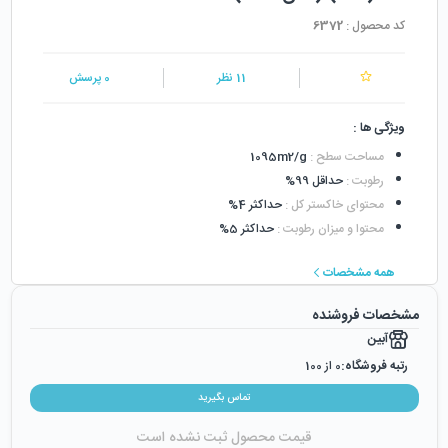
کد محصول :
6372
11
نظر
0
پرسش
ویژگی ها :
مساحت سطح
:
1095m2/g
رطوبت
:
حداقل 99%
محتوای خاکستر کل
:
حداکثر 4%
محتوا و میزان رطوبت
:
حداکثر 5%
همه مشخصات
مشخصات فروشنده
آبین
رتبه فروشگاه:
0
از 100
رضایت از خرید:
0
%
تماس بگیرید
رضایت از نحوه ارسال:
0
%
قیمت محصول ثبت نشده است
زمان ایجاد فروشگاه :
دوشنبه ۱۵ آبان ۱۳۹۶