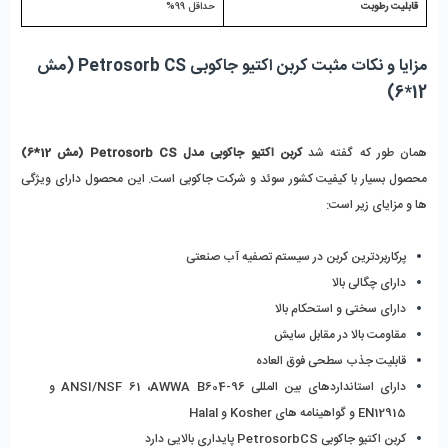
قابلیت رطوبت
حداقل 99%
مزایا و نکات مثبت کربن اکتیو جاکوبی Petrosorb CS (مش 
12*6)
همان طور که گفته شد 
کربن اکتیو جاکوبی مدل Petrosorb CS (مش 12*6)
محصول بسیار با کیفیت کشور سوئد و شرکت جاکوبی است. این محصول دارای ویژگی 
ها و مزایای زیر است:
پرکاربردترین کربن در سیستم تصفیه آب صنعتی
دارای چگالی بالا
دارای سختی و استحکام بالا
مقاومت بالا در مقابل سایش
قابلیت جذب سطحی فوق‌ العاده
دارای استانداردهای بین المللی ANSI/NSF 61 ،AWWA B604-96 و 
EN12915 و گواهینامه های Kosher و Halal
کربن اکتیو جاکوبی PetrosorbCS پایداری بالایی دارد