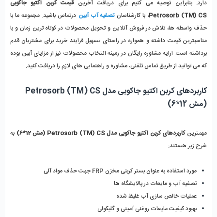
دارد. بنابراین توصیه می کنیم برای دریافت آخرین 
قیمت کربن اکتیو جاکوبی 
Petrosorb (TM) CS
، با کارشناسان
تصفیه آب آبین
درتماس باشید. مجموعه ما با 
حذف واسطه ها، تلاش در فروش آنلاین و تحویل محصولات در کوتاه ترین زمان و با 
مناسبترین قیمت داشته و همواره در راستای تسهیل فرایند خرید برای مشتریان قدم 
برداشته است. ارایه مشاوره رایگان در زمینه انتخاب محصولات نیز از مزایای آبین بوده 
که می توانید از طریق تماس تلفنی، مشاوره و راهنمایی های لازم را دریافت کنید.
کاربردهای کربن اکتیو جاکوبی مدل Petrosorb (TM) CS 
(مش 12*6)
مهمترین 
کاربردهای
کربن اکتیو جاکوبی مدل Petrosorb (TM) CS (مش 12*6)
 به 
شرح زیر هستند:
مورد استفاده به عنوان بستر کربنی مخزن FRP جهت حذف مواد آلی 
تصفیه آب و مایعات در پالایشگاه ها
عملیات خالص سازی آب غلیظ شده
بهبود کیفیت مایعات روغنی آمینی و گلیکولی