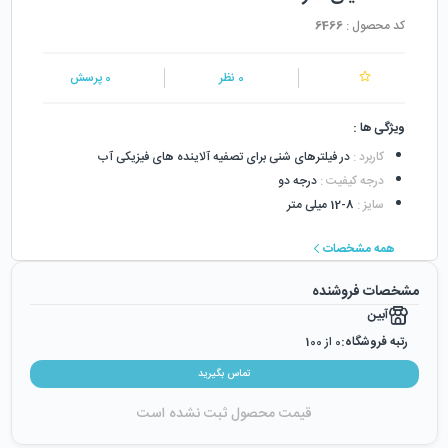
کد محصول :
6466
0
نظر
0
پرسش
ویژگی ها :
کاربرد
:
در فیلترهای شنی برای تصفیه آلاینده های فیزیکی آب
درجه کیفیت
:
درجه دو
سایز
:
8-12 میلی متر
همه مشخصات
مشخصات فروشنده
آبین
رتبه فروشگاه:
0
از 100
رضایت از خرید:
0
%
تماس بگیرید
رضایت از نحوه ارسال:
0
%
قیمت محصول ثبت نشده است
زمان ایجاد فروشگاه :
یکشنبه ۱۸ آبان ۱۳۹۹
میزان فروش :
0