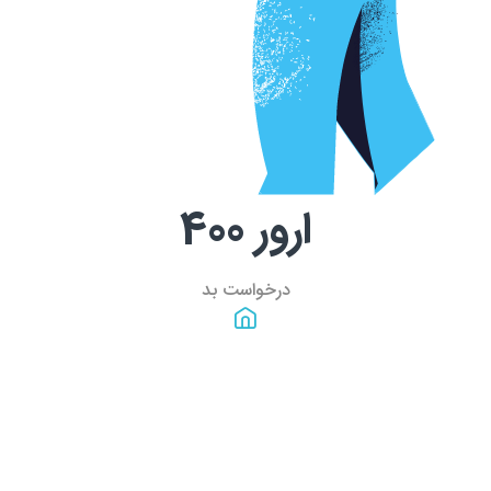
ارور
400
درخواست بد