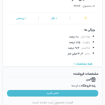
کد محصول :
6474
0
نظر
0
پرسش
ویژگی ها :
مواد فرار
:
10 درصد
رطوبت
:
1/5 درصد
خاکستر
:
9/6 درصد
سایز
:
2_3 میلی متر
همه مشخصات
مشخصات فروشنده
آبین
رتبه فروشگاه:
0
از 100
رضایت از خرید:
0
%
تماس بگیرید
رضایت از نحوه ارسال:
0
%
قیمت محصول ثبت نشده است
زمان ایجاد فروشگاه :
یکشنبه ۱۸ آبان ۱۳۹۹