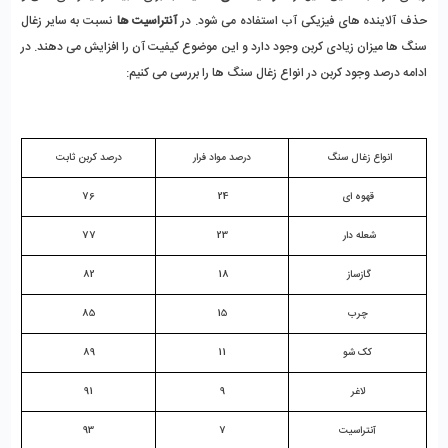
حذف آلاینده های فیزیکی آب استفاده می شود. در 
آنتراسیت ها
 نسبت به سایر زغال 
سنگ ها میزان زیادی کربن وجود دارد و این موضوع کیفیت آن را افزایش می دهند. در 
ادامه درصد وجود کربن در انواع زغال سنگ ها را بررسی می کنیم: 
انواع زغال سنگ 
درصد مواد فرار
درصد کربن ثابت
قهوه ای
24 
76
شعله دار 
23
77
گازساز 
18 
82
چرب
15
85
کک شو
11
89
لاغر
9
91
آنتراسیت
7
93