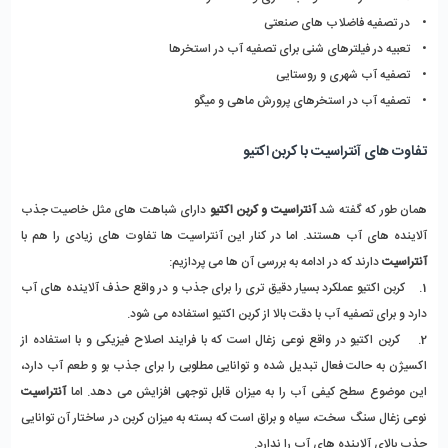
•    در تصفیه فاضلاب های صنعتی 
•    تعبیه در فیلترهای شنی برای تصفیه آب در استخرها
•    تصفیه آب شهری و روستایی
•    تصفیه آب در استخرهای پرورش ماهی و میگو
تفاوت های آنتراسیت با کربن اکتیو
همان طور که گفته شد 
آنتراسیت و کربن اکتیو
 دارای شباهت های مثل خاصیت جذب 
آلاینده های آب هستند. اما در کنار این آنتراسیت ها تفاوت های زیادی را هم با 
آنتراسیت
 دارند که در ادامه به بررسی آن ها می پردازیم:
1.    کربن اکتیو عملکرد بسیار دقیق تری را برای جذب و در واقع حذف آلاینده های آب 
دارد و برای تصفیه آب با دقت بالا از کربن اکتیو استفاده می شود. 
2.    کربن اکتیو در واقع نوعی زغال است که با فرایند اصلاح فیزیکی و با استفاده از 
اکسیژن به حالت فعال تبدیل شده و توانایی مطلوبی را برای جذب بو و طعم آب دارد، 
این موضوع سطح کیفی آب را به میزان قابل توجهی افزایش می دهد. اما 
آنتراسیت
نوعی زغال سنگ سخت، سیاه و براق است که بسته به میزان کربن در ساختار آن توانایی 
جذب بالای آلاینده های آب را ندارد. 