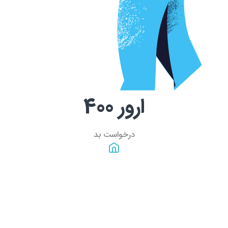
ارور
400
درخواست بد