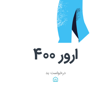
ارور
400
درخواست بد