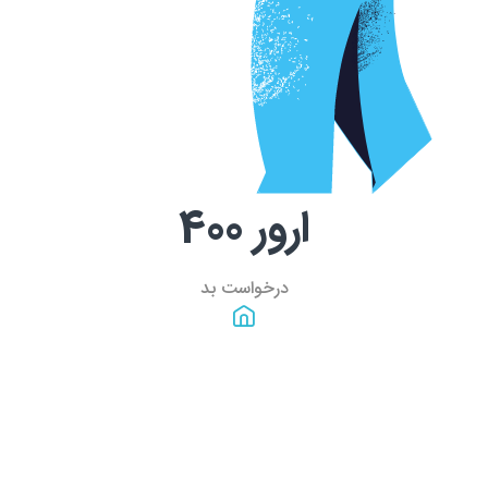
ارور
400
درخواست بد