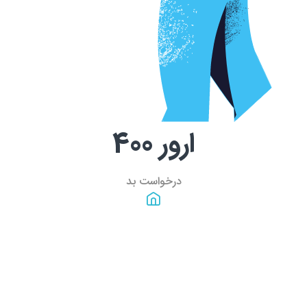
ارور
400
درخواست بد