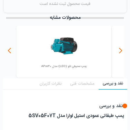
قیمت محصول ثبت نشده است
زمان ایجاد فروشگاه :
دوشنبه ۲۴ اردیبهشت ۱۳۹۷
میزان فروش :
0
محصولات مشابه
پمپ محیطی لئو (LEO) مدل APm30
نقد و بررسی
مشخصات فنی
نظرات کاربران
نقد و بررسی
پمپ طبقاتی عمودی استیل لوارا مدل 5SV05F07T 