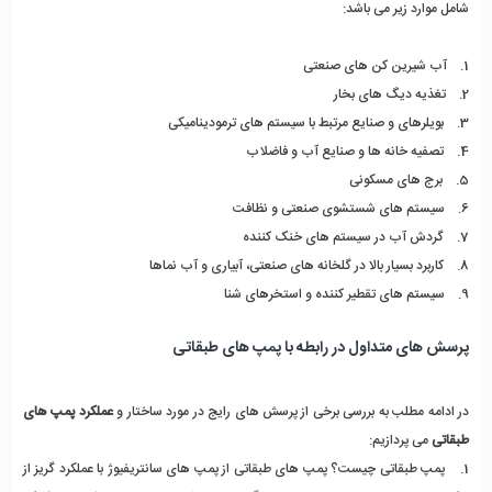
شامل موارد زیر می باشد:
1.    آب شیرین کن های صنعتی 
2.    تغذیه دیگ های بخار
3.    بویلرهای و صنایع مرتبط با سیستم های ترمودینامیکی
4.    تصفیه خانه ها و صنایع آب و فاضلاب
5.    برج های مسکونی 
6.    سیستم های شستشوی صنعتی و نظافت
7.    گردش آب در سیستم های خنک کننده
8.    کاربرد بسیار بالا در گلخانه های صنعتی، آبیاری و آب نماها
9.    سیستم های تقطیر کننده و استخرهای شنا 
پرسش های متداول در رابطه با پمپ های طبقاتی 
در ادامه مطلب به بررسی برخی از پرسش های رایج در مورد ساختار و 
عملکرد پمپ های 
طبقاتی 
می پردازیم:
1.    پمپ طبقاتی چیست؟
 پمپ های طبقاتی از پمپ های سانتریفیوژ با عملکرد گریز از 