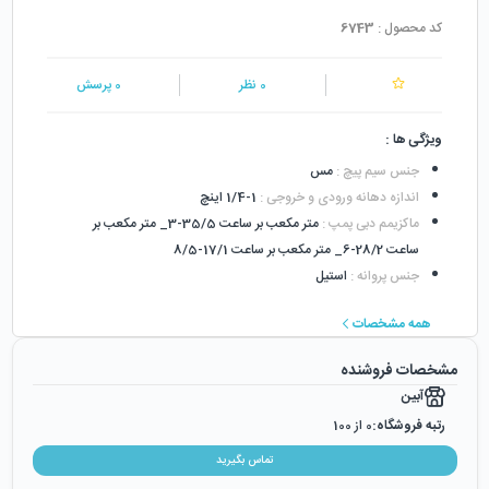
کد محصول :
6743
0
نظر
0
پرسش
ویژگی ها :
جنس سیم پیچ
:
مس
اندازه دهانه ورودی و خروجی
:
1-1/4 اینچ
ماکزیمم دبی پمپ
:
متر مکعب بر ساعت 35/5-3_ متر مکعب بر
ساعت 28/2-6_ متر مکعب بر ساعت 17/1-8/5
جنس پروانه
:
استیل
همه مشخصات
مشخصات فروشنده
آبین
رتبه فروشگاه:
0
از 100
رضایت از خرید:
0
%
تماس بگیرید
رضایت از نحوه ارسال:
0
%