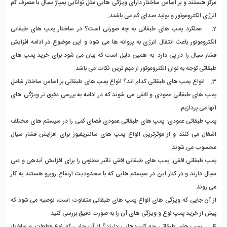
مرکز هستند و بر اساس ساختار دارای ویژگی هایی مثل توانایی پمپاژ سیال با مصرف کم 
انرژی الکتروموتور و تولید صدای کم می باشند. 
2.    عملکرد پمپ های طبقاتی به چه صورتی است؟
 در ساختار پمپ های طبقاتی 
الکتروموتور باعث انتقال انرژی به پروانه ها می شود و این موضوع در ادامه افزایش 
فشار سیال را در پی دارد. به همین دلیل است که بیان می شود برای خرید پمپ های 
طبقاتی توجه به توان الکتروموتور از مهم ترین نکات می باشد. 
3.    انواع پمپ های طبقاتی کدام اند؟
 انواع پمپ های طبقاتی بر اساس ساختار شامل 
پمپ های طبقاتی عمودی و افقی می شوند که در ادامه به بررسی دقیق تر ویژگی های 
آنها می پردازیم. 
پمپ طبقاتی عمودی: پمپ های طبقاتی عمودی فضای کمی را در سیستم های مختلف 
اشغال می کنند و از موثرترین انواع پمپ های سانتریفیوژ برای افزایش فشار سیال 
محسوب می شوند. 
پمپ طبقاتی افقی: پمپ های طبقاتی افقی تاثیر مطلوبی را برای افزایش آبدهی و دبی 
سیال دارند و در کنار این در سیستم هایی که با محدودیت ارتفاع روبرو هستند به کار 
می روند. 
از آن جایی که ویژگی های انواع پمپ های طبقاتی متفاوت است، توصیه می شود که 
پیش از خرید پمپ نوع و ویژگی های آن را به صورت دقیق بررسی کنید. 
4.    پمپ های طبقاتی چه کاربردهایی دارند؟ 
از آن جایی که نوع قطعات و ساختار 