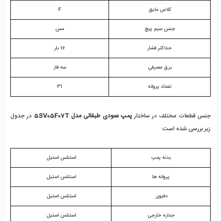
کلاس عایق
F
جنس سیم پیچ
مس
حداکثر فشار
16 بار
برق مصرفی
سه فاز
تعداد پروانه
31
جنس قطعات مختلف در ساختار
 پمپ عمودی طبقاتی مدل 5SV05F07T
 در جدول 
زیر بررسی شده است:
بدنه پمپ
استنلس استیل
پروانه ها
استنلس استیل
دفیوزر 
استنلس استیل
جداره خارجی
استنلس استیل