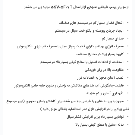
از مزایای 
پمپ طبقاتی عمودی لوارا مدل 5SV05F07T
 موارد زیر می باشد:
•    اشغال فضای بسیار کم در سیستم های مختلف
•    ایجاد جریان پیوسته و یکنواخت سیال در سیستم 
•    صدای بسیار کم 
•    مصرف انرژی بهینه و دارای قابلیت پمپاژ سیال با مصرف کم انرژی الکتروموتور
•    کاربرد بسیار زیاد در صنایع مختلف 
•    استفاده از قطعات استیل با سطح کیفی بسیار بالا در سیستم
•    مقاومت بالا در برابر خوردگی
•    نصب آسان مجهز به اتصالات تراز
•    قابلیت جایگزینی آب بندهای مکانیکی به راحتی و بدون جابه جایی الکتروموتور
•    نگهداری آسان و کم هزینه
•    مجهز به پروانه هایی با طراحی بالانس شده برای کاهش رانش محوری (این موضوع 
تاثیر زیادی را در افزایش طول عمر استاندارد یاتاقان موتور دارد.) 
•    توانایی بسیار بالا برای افزایش فشار سیال
•    بدنه استیل با سطح کیفی بسیار بالا