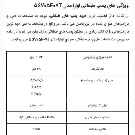
ویژگی های پمپ طبقاتی لوارا مدل 5SV05F07T
از نکات حائز اهمیت برای
 خرید پمپ های طبقاتی
، توجه به مشخصات فنی و 
پارامترهای عنوان شده در این بخش می باشد. در واقع در مشخصات فنی مهم ترین 
پارامترهایی را که تاثیر زیادی در
 عملکرد پمپ های طبقاتی
 دارند بیان می شود، در ادامه 
به بررسی مشخصات فنی 
پمپ طبقاتی عمودی لوارا مدل 5SV05F07T 
می پردازیم:
اندازه ورودی و خروجی
1-1/4 اینچ
حداکثر هد
38 متر
 دبی (متر مکعب بر ساعت)
8/5-17/1
6-28/2
3-35/5
توان الکتروموتور
1 اسب بخار
محدوده دمای سیال
30- تا 120+ درجه سانتی گراد
کلاس حفاظت
IP55