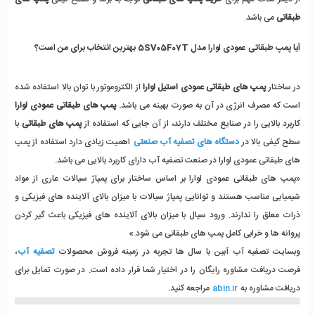
طبقاتی
 می باشد. 
آیا پمپ طبقاتی عمودی لوارا مدل 5SV05F07T بهترین انتخاب برای من است؟
در ساختار 
پمپ های طبقاتی عمودی استیل لوارا
 از الکتروموتور با توان بالا استفاده شده 
است که مصرف انرژی در آن به صورت بهینه می باشد
. پمپ های طبقاتی عمودی لوارا 
کاربرد بالایی را در صنایع مختلف دارند، از آن جایی که استفاده از 
پمپ های طبقاتی
 با 
سطح کیفی بالا در 
دستگاه های تصفیه آب صنعتی
 اهمیت زیادی دارد استفاده از پمپ 
های طبقاتی عمودی لوارا در صنعت تصفیه آب دارای کاربرد بالایی می باشد. 
«پمپ های طبقاتی عمودی لوارا بر اساس ساختار برای پمپاژ سیالات عاری از مواد 
شیمیایی مناسب هستند و توانایی پمپاژ سیالات با میزان بالای آلاینده های فیزیکی و 
ذرات معلق را ندارند. ورود سیال با میزان بالای آلاینده های فیزیکی باعث گیر کردن 
پروانه ها و خرابی کامل پمپ های طبقاتی می شود.»
وبسایت تصفیه آب آبین با سال ها تجربه در زمینه فروش محصولات
 تصفیه آب
، 
فرصت دریافت مشاوره رایگان را در اختیار شما قرار داده است. در صورت تمایل برای 
دریافت مشاوره به 
abin.ir
 مراجعه کنید. 