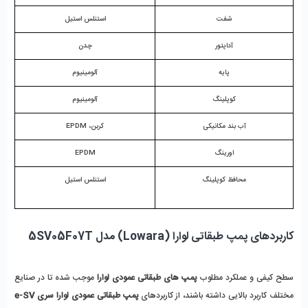
شفت
استنلس استیل
آداپتور
چدن
پایه
آلومینیوم
کوپلینگ
آلومینیوم
آب بند مکانیکی
کربن، EPDM
اورینگ
EPDM
محافظ کوپلینگ
استنلس استیل
کاربردهای پمپ طبقاتی لوارا (Lowara) مدل 5SV05F07T
سطح کیفی و عملکرد مطلوب 
پمپ های طبقاتی عمودی لوارا
 موجب شده تا در صنایع 
مختلف کاربرد بالایی داشته باشند، از کاربردهای 
پمپ طبقاتی عمودی لوارا سری e-SV 