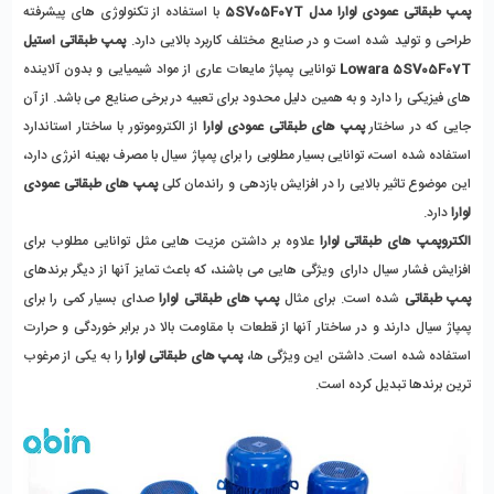
پمپ طبقاتی عمودی لوارا مدل 5SV05F07T
 با استفاده از تکنولوژی های پیشرفته 
طراحی و تولید شده است و در صنایع مختلف کاربرد بالایی دارد. 
پمپ طبقاتی استیل 
Lowara 5SV05F07T
 توانایی پمپاژ مایعات عاری از مواد شیمیایی و بدون آلاینده 
های فیزیکی را دارد و به همین دلیل محدود برای تعبیه در برخی صنایع می باشد. از آن 
جایی که در ساختار 
پمپ های طبقاتی عمودی لوارا
 از الکتروموتور با ساختار استاندارد 
استفاده شده است، توانایی بسیار مطلوبی را برای پمپاژ سیال با مصرف بهینه انرژی دارد، 
این موضوع تاثیر بالایی را در افزایش بازدهی و راندمان کلی 
پمپ های طبقاتی عمودی 
لوارا
 دارد. 
الکتروپمپ های طبقاتی لوارا 
علاوه بر داشتن مزیت هایی مثل توانایی مطلوب برای 
افزایش فشار سیال دارای ویژگی هایی می باشند، که باعث تمایز آنها از دیگر برندهای 
پمپ طبقاتی
 شده است. برای مثال
 پمپ های طبقاتی لوارا
 صدای بسیار کمی را برای 
پمپاژ سیال دارند و در ساختار آنها از قطعات با مقاومت بالا در برابر خوردگی و حرارت 
استفاده شده است. داشتن این ویژگی ها،
 پمپ های طبقاتی لوارا 
را به یکی از مرغوب 
ترین برندها تبدیل کرده است. 