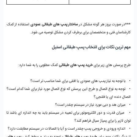
***در صورت بروز هر گونه مشکل در
 ساختار پمپ های طبقاتی عمودی 
استفاده از کمک 
کارشناسان فنی و متخصصان برای برطرف کردن مشکل توصیه می شود. 
مهم ترین نکات برای انتخاب پمپ طبقاتی استیل
طرح پرسش های زیر برای
 خرید پمپ های طبقاتی
 کمک مطلوبی را به شما دارد:
•    با توجه به نیاز پمپ های عمودی یا افقی برای شما مناسب تر است؟
•    توجه به نوع اتصال و طرح این پرسش که نوع اتصال مورد نیاز برای شما کدام است؟ 
اتصال دنده ای یا فلنجی؟
•    میزان هد و دبی مورد نیاز در سیستم چقدر است؟ 
•    میزان قدرت و دور الکتروموتور برای تعبیه در سیستم باید به چه اندازه ای باشد تا 
توان لازم را برای پمپاژ سیال فراهم کند؟ 
•    اندازه ورودی و خروجی پمپ چقدر است و آیا با اتصالات در سیستم مطابقت دارد؟ 
از دیگر نکات مهم برای 
خرید پمپ های طبقاتی
 توجه به برند و سطح کیفی 
پمپ های 