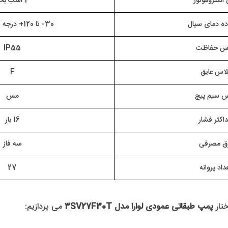
 الکتروموتور
3 اسب بخار
ه دمای سیال
30- تا 120+ درجه سانتی گراد
اس حفاظت
IP55
لاس عایق
F
 سیم پیچ
مس
اکثر فشار
16 بار
ق مصرفی
سه فاز
داد پروانه
27
تار
 پمپ طبقاتی عمودی لوارا مدل 3SV27F30T
 می پردازیم: