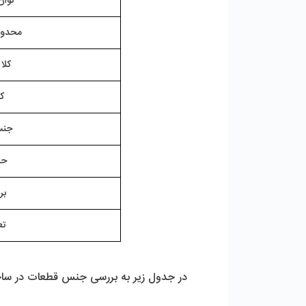
توان
محدود
کل
ک
جنس
حد
بر
تع
در جدول زیر به بررسی جنس قطعات در ساخ