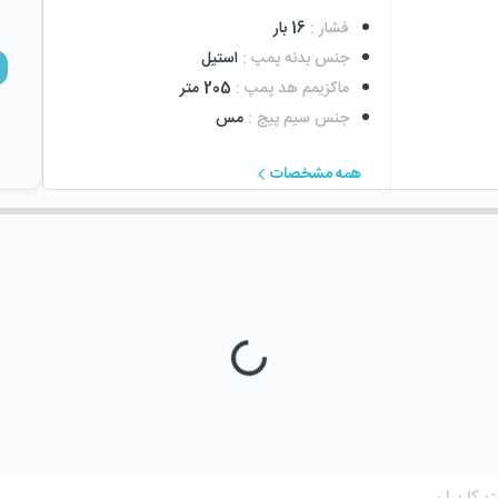
فشار
:
16 بار
جنس بدنه پمپ
:
استیل
ماکزیمم هد پمپ
:
205 متر
جنس سیم پیچ
:
مس
همه مشخصات