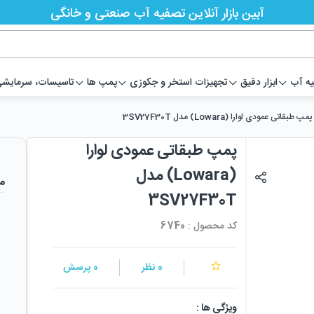
آبین بازار آنلاین تصفیه آب صنعتی و خانگی
یه آب
ابزار دقیق
تجهیزات استخر و جکوزی
پمپ ها
تاسیسات، سرمایشی،
پمپ طبقاتی عمودی لوارا (Lowara) مدل 3SV27F30T
پمپ طبقاتی عمودی لوارا
(Lowara) مدل
م
3SV27F30T
کد محصول :
6740
0
نظر
0
پرسش
ویژگی ها :