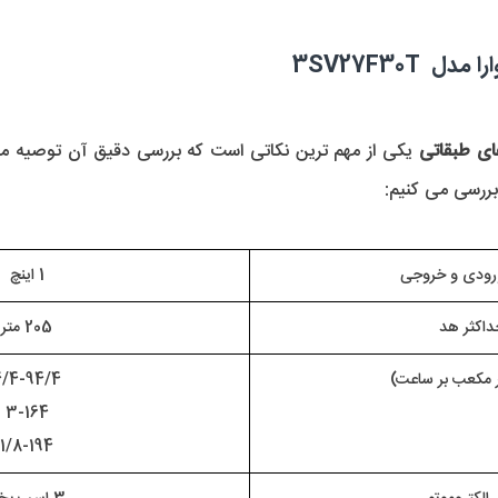
3SV27F30T
ی طبقاتی 
یکی از مهم ترین نکاتی است که بررسی دقیق آن توصیه 
 بررسی می کنیم:
ورودی و خروجی
1 اینچ
داکثر هد
205 متر
ر مکعب بر ساعت)
4/4-94/4
3-164
1/8-194