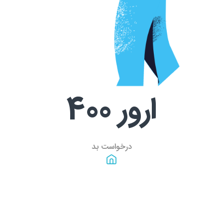
ارور
400
درخواست بد