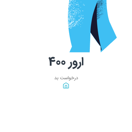
ارور
400
درخواست بد