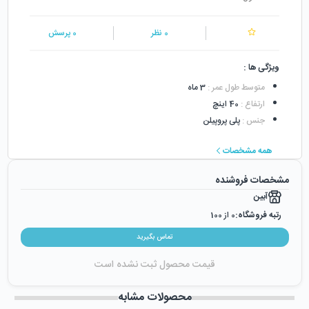
0
نظر
0
پرسش
ویژگی ها :
متوسط طول عمر
:
3 ماه
ارتفاع
:
40 اینچ
جنس
:
پلی پروپیلن
همه مشخصات
مشخصات فروشنده
آبین
رتبه فروشگاه:
0
از 100
رضایت از خرید:
0
%
تماس بگیرید
رضایت از نحوه ارسال:
0
%
قیمت محصول ثبت نشده است
زمان ایجاد فروشگاه :
دوشنبه ۱۵ آبان ۱۳۹۶
میزان فروش :
0
محصولات مشابه