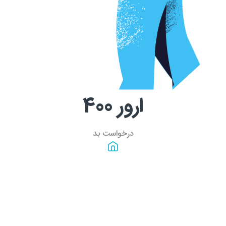
ارور
400
درخواست بد