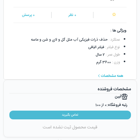
0
نظر
0
پرسش
ویژگی ها :
عملکرد
:
حذف ذرات فیزیکی آب مثل گل و لای و شن و ماسه
نوع فیلتر
:
فیلتر الیافی
طول عمر
:
2 سال
وزن
:
3600 گرم
همه مشخصات
مشخصات فروشنده
آبین
رتبه فروشگاه:
0
از 100
رضایت از خرید:
0
%
تماس بگیرید
رضایت از نحوه ارسال:
0
%
قیمت محصول ثبت نشده است
زمان ایجاد فروشگاه :
دوشنبه ۱۵ آبان ۱۳۹۶
میزان فروش :
0