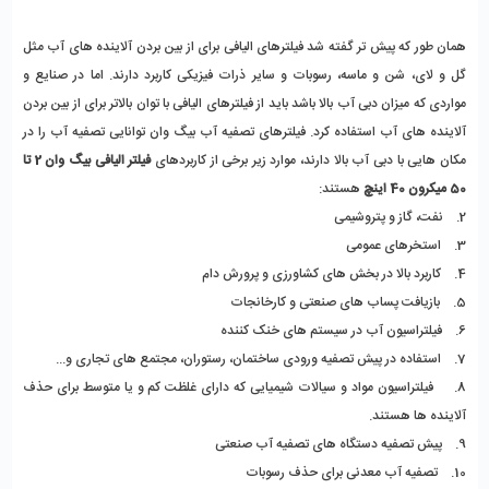
همان طور که پیش تر گفته شد فیلترهای الیافی برای از بین بردن آلاینده های آب مثل 
گل و لای، شن و ماسه، رسوبات و سایر ذرات فیزیکی کاربرد دارند. اما در صنایع و 
مواردی که میزان دبی آب بالا باشد باید از فیلترهای الیافی با توان بالاتر برای از بین بردن 
آلاینده های آب استفاده کرد. فیلترهای تصفیه آب بیگ وان توانایی تصفیه آب را در 
مکان هایی با دبی آب بالا دارند، موارد زیر برخی از کاربردهای 
فیلتر الیافی بیگ وان 2 تا 
50 میکرون 40 اینچ 
هستند:
2.    نفت، گاز و پتروشیمی
3.    استخرهای عمومی 
4.    کاربرد بالا در بخش های کشاورزی و پرورش دام 
5.    بازیافت پساب های صنعتی و کارخانجات
6.    فیلتراسیون آب در سیستم های خنک کننده 
7.    استفاده در پیش تصفیه ورودی ساختمان، رستوران، مجتمع های تجاری و...
8.     فیلتراسیون مواد و سیالات شیمیایی که دارای غلظت کم و یا متوسط برای حذف 
آلاینده ها هستند.
9.    پیش تصفیه دستگاه های تصفیه آب صنعتی
10.    تصفیه آب معدنی برای حذف رسوبات 