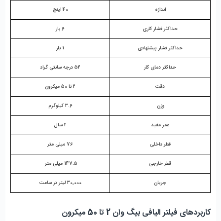
اندازه
40 اینچ
حداکثر فشار کاری
6 بار
حداکثر فشار پیشنهادی
1 بار
حداکثر دمای کار
52 درجه سانتی گراد
دقت
2 تا 50 میکرون
وزن 
3.6 کیلوگرم
عمر مفید
2 سال
قطر داخلی
76 میلی متر
قطر خارجی
147.5 میلی متر 
جریان
30,000 لیتر در ساعت
کاربردهای فیلتر الیافی بیگ وان 2 تا 50 میکرون