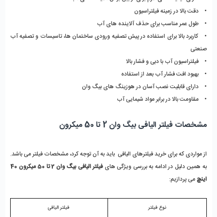
•    دقت بالا در زمینه فیلتراسیون
•    طول عمر مناسب برای حذف آلاینده های آب
•    کاربرد بالا برای استفاده در پیش تصفیه ورودی ساختمان ها، تاسیسات و تصفیه آب 
صنعتی
•    فیلتراسیون آب با دبی و فشار بالا
•    بهبود افت فشار آب بعد از استفاده
•    دارای قابلیت نصب آسان در هوزینگ های بیگ وان
•    مقاومت بالا در برابر مواد شیمایی آب
مشخصات فیلتر الیافی بیگ وان 2 تا 50 میکرون 
از مواردی که برای خرید فیلترهای الیافی  باید به آن توجه کرد، مشخصات فیلتر می باشد. 
به همین دلیل در ادامه به بررسی ویژگی های
 فیلتر الیافی بیگ وان 2 تا 50 میکرون 40 
اینچ 
می پردازیم:
نوع فیلتر
 فیلتر الیافی