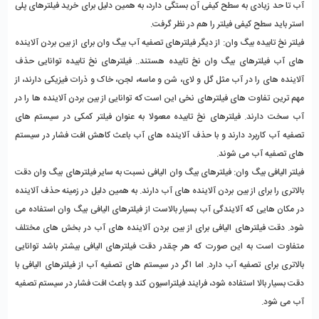
آب تا حد زیادی به سطح کیفی آن بستگی دارد، به همین دلیل برای خرید فیلترهای پلی 
استر باید سطح کیفی فیلتر را هم در نظر گرفت. 
فیلتر نخ تابیده بیگ وان: از دیگر فیلترهای تصفیه آب بیگ وان برای از بین بردن آلاینده 
های آب فیلترهای بیگ وان نخ تابیده هستند.. فیلترهای نخ تابیده توانایی حذف 
آلاینده های را در آب مثل گل و لای، شن و ماسه، لجن، خاک و ذرات فیزیکی دارند، از 
مهم ترین تفاوت های فیلترهای نخی این است که توانایی از بین بردن آلاینده ها را در 
آب سخت دارند. فیلترهای نخ تابیده معمولا به عنوان فیلتر کمکی در سیستم های 
تصفیه آب کاربرد دارند و با حذف آلاینده های آب باعث کاهش افت فشار در سیستم 
های تصفیه آب می شوند. 
فیلتر الیافی بیگ وان: فیلترهای بیگ وان الیافی نسبت به سایر فیلترهای بیگ وان دقت 
بالاتری را برای از بین بردن آلاینده های آب دارند. به همین دلیل در زمینه حذف آلاینده 
در مکان هایی که آلایندگی آب بسیار بالاست از فیلترهای الیافی بیگ وان استفاده می 
شود. دقت فیلترهای الیافی برای از بین بردن آلاینده های آب در بخش های مختلف 
متفاوت است به این صورت که هر چقدر دقت فیلترهای الیافی بیشتر باشد توانایی 
بالاتری برای تصفیه آب دارد. اما اگر در سیستم های تصفیه آب از فیلترهای الیافی با 
دقت بسیار بالا استفاده شود، فرایند فیلتراسیون کند و باعث افت فشار در سیستم تصفیه 
آب می شود. 