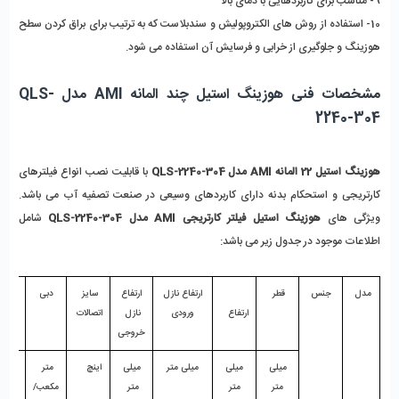
9- مناسب برای کاربردهایی با دمای بالا
10- استفاده از روش های الکتروپولیش و سندبلاست که به ترتیب برای براق کردن سطح 
هوزینگ و جلوگیری از خرابی و فرسایش آن استفاده می شود.
مشخصات فنی هوزینگ استیل چند المانه AMI مدل QLS-
2240-304
هوزینگ استیل 22 المانه AMI مدل QLS-2240-304 
با قابلیت نصب انواع فیلترهای 
کارتریجی و استحکام بدنه دارای کاربردهای وسیعی در صنعت تصفیه آب می باشد. 
ویژگی های 
هوزینگ استیل فیلتر کارتریجی AMI مدل QLS-2240-304
 شامل 
اطلاعات موجود در جدول زیر می باشد:
مدل 
جنس
قطر 
 ارتفاع نازل 
 ارتفاع 
سایز 
 دبی 
ارتفاع   
ورودی
نازل 
اتصالات 
المان 
خروجی
 میلی 
 میلی 
 میلی متر 
 میلی 
اینچ    
متر 
اینچ
متر
متر
متر 
مکعب/