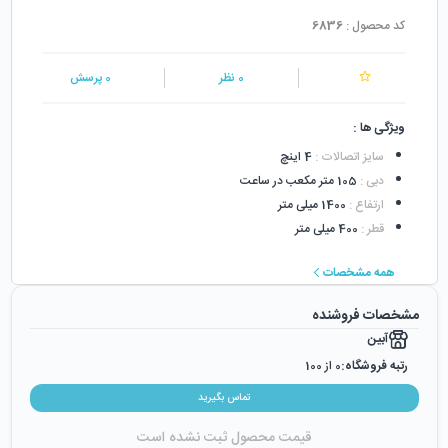
کد محصول :
6836
0
نظر
0
پرسش
ویژگی ها :
سایز اتصالات
:
4 اینچ
دبی
:
105 متر مکعب در ساعت
ارتفاع
:
1400 میلی متر
قطر
:
400 میلی متر
همه مشخصات
مشخصات فروشنده
آبین
رتبه فروشگاه:
0
از 100
رضایت از خرید:
0
%
تماس بگیرید
رضایت از نحوه ارسال:
0
%
قیمت محصول ثبت نشده است
زمان ایجاد فروشگاه :
دوشنبه ۲۴ اردیبهشت ۱۳۹۷