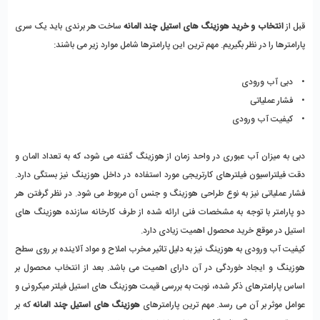
قبل از 
انتخاب و خرید هوزینگ های استیل چند المانه
 ساخت هر برندی باید یک سری 
پارامترها را در نظر بگیریم. مهم ترین این پارامترها شامل موارد زیر می باشند:
•    دبی آب ورودی
•    فشار عملیاتی 
•    کیفیت آب ورودی
دبی به میزان آب عبوری در واحد زمان از هوزینگ گفته می شود، که به تعداد المان و 
دقت فیلتراسیون فیلترهای کارتریجی مورد استفاده در داخل هوزینگ نیز بستگی دارد. 
فشار عملیاتی نیز به نوع طراحی هوزینگ و جنس آن مربوط می شود. در نظر گرفتن هر 
دو پارامتر با توجه به مشخصات فنی ارائه شده از طرف کارخانه سازنده هوزینگ های 
استیل در موقع خرید محصول اهمیت زیادی دارد.
کیفیت آب ورودی به هوزینگ نیز به دلیل تاثیر مخرب املاح و مواد آلاینده بر روی سطح 
هوزینگ و ایجاد خوردگی در آن دارای اهمیت می باشد. بعد از انتخاب محصول بر 
اساس پارامترهای ذکر شده، نوبت به بررسی قیمت هوزینگ های استیل فیلتر میکرونی و 
عوامل موثر بر آن می رسد. مهم ترین پارامترهای 
هوزینگ های استیل چند المانه
 که بر 