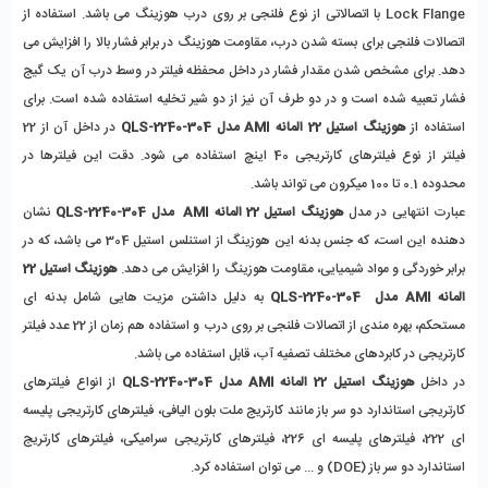
Lock Flange با اتصالاتی از نوع فلنجی بر روی درب هوزینگ می باشد. استفاده از 
اتصالات فلنجی برای بسته شدن درب، مقاومت هوزینگ در برابر فشار بالا را افزایش می 
دهد. برای مشخص شدن مقدار فشار در داخل محفظه فیلتر در وسط درب آن یک گیج 
فشار تعبیه شده است و در دو طرف آن نیز از دو شیر تخلیه استفاده شده است. برای 
استفاده از 
هوزینگ استیل 22 المانه AMI مدل QLS-2240-304
 در داخل آن از 22 
فیلتر از نوع فیلترهای کارتریجی 40 اینچ استفاده می شود. دقت این فیلترها در 
محدوده 0.1 تا 100 میکرون می تواند باشد.
عبارت انتهایی در مدل 
هوزینگ استیل 22 المانه AMI  مدل QLS-2240-304
 نشان 
دهنده این است، که جنس بدنه این هوزینگ از استنلس استیل 304 می باشد، که در 
برابر خوردگی و مواد شیمیایی، مقاومت هوزینگ را افزایش می دهد. 
هوزینگ استیل 22 
المانه AMI مدل  QLS-2240-304
 به دلیل داشتن مزیت هایی شامل بدنه ای 
مستحکم، بهره مندی از اتصالات فلنجی بر روی درب و استفاده هم زمان از 22 عدد فیلتر 
کارتریجی در کابردهای مختلف تصفیه آب، قابل استفاده می باشد.
در داخل 
هوزینگ استیل 22 المانه AMI مدل QLS-2240-304
 از انواع فیلترهای 
کارتریجی استاندارد دو سر باز مانند کارتریج ملت بلون الیافی، فیلترهای کارتریجی پلیسه 
ای 222، فیلترهای پلیسه ای 226، فیلترهای کارتریجی سرامیکی، فیلترهای کارتریج 
استاندارد دو سر باز (DOE) و ... می توان استفاده کرد.