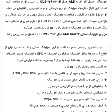
هوزینگ استیل 22 المانه AMI مدل QLS-2240-304
 از استیل 304 ساخته شده 
است؛ این آلیاژ مقاومت هوزینگ در برابر خوردگی و مواد شیمیایی را افزایش می دهد. 
SS 304 علاوه بر افزایش مقاومت هوزینگ، نقش بسیار مهمی در افزایش عملکرد و 
بازدهی سیستم دارد. استنلس استیل 304 (SS 304) از مقاوم ترین فولادهای ضد 
زنگ است و مقاومت هوزینگ به فشار بالا تا 150 psi را تضمین می کند.
مزایای هوزینگ استیل 22 المانه AMI مدل QLS-2240-304
 شامل موارد زیر می باشد:
1- آب بندهایی از جنس های مختلف: در این هوزینگ استیل چند المانه می توان از 
انواع آب بندها شامل لاستیک سیلیکونی، لاستیک EPDM و لاستیک ویتون استفاده 
کرد. هر یک از این آب بندها با توجه به نوع کاربرد مورد استفاده قرار می گیرند.
2- قابلیت تحمل فشار بالا تا 150 psi 
3- دارای اتصالات پیچ و مهره ای یا فلنجی با استانداردهای: DIN، BSP و ANSI
4- دارای اتصالات فلنجی برای بستن درب هوزینگ
5- پشتیبانی از انواع فیلترهای کارتریجی دو سر باز
6- سازگاری شیمیایی بالا و مقاومت در برابر خوردگی و حرارت
7- دارای استانداردهای بین المللی مانند WQA، NSF 
8- قابل استفاده برای کاربردهای تجاری و صنعتی در حجم های بالا