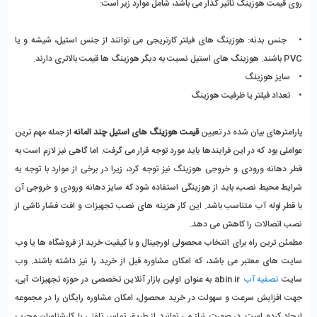
روی قیمت هوزینگ تاثیر گذار می باشد، شامل موارد زیر است:
•    جنس بدنه: هوزینگ های فیلتر کارتریجی می توانند از جنس استیل، شیشه و یا 
PVC باشند. هوزینگ های استیل نسبت به دیگر هوزینگ ها قیمت بالاتری دارند.
•    سایز هوزینگ
•    تعداد فیلتر یا ظرفیت هوزینگ
پارامترهای بیان شده در تعیین 
قیمت هوزینگ های استیل چند المانه
 از جمله مهم ترین 
عواملی بود که در این فرایندها باید مورد توجه قرار می گرفت. اما گاهی نیز لازم است به 
قطر دهانه ورودی و خروجی هوزینگ نیز توجه کرد، زیرا در برخی از موارد با توجه به 
شرایط محیط نصب، باید از هوزینگی استفاده شود که سایز دهانه ورودی و خروجی آن 
با قطر لوله آب متناسب باشد. این کار هزینه های نصب تجهیزات و افت فشار ناشی از 
نصب اتصالات را کاهش می دهد.
مطمئن ترین راه برای انتخاب محصولی اورجینال و با کیفیت خرید از فروشگاه ها یا وب 
سایت های معتبر می باشد، که امکان مشاوره قبل از خرید را نیز داشته باشند. وب 
سایت 
تصفیه آب
 abin.ir به عنوان اولین بازار آنلاین تخصصی در حوزه تجهیزات آبی، 
جهت افزایش سرعت و سهولت در خرید محصول، امکان مشاوره رایگان را در مجموعه 
ایجاد کرده است. در صورت نیاز می توانید از طریق تماس تلفنی با کارشناسان مجرب 