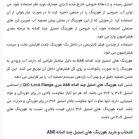
استیل رسیده و از دهانه خروجی خارج شده تا برای مصارف مورد نظر استفاده شود. می 
توان آب خروجی از هوزینگ را در منبعی ذخیره کرد، تا در صورت نیاز بتوان از آن 
استفاده کرد. در صورتی که از این هوزینگ در بخش پیش تصفیه آب شیرین کن های 
صنعتی استفاده شود، آب خروجی از هوزینگ استیل چند المانه به مرحله بعدی 
فیلتراسیون وارد می شود.
استفاده از چندین فیلتر کارتریجی در داخل یک هوزینگ باعث افزایش دقت و سرعت 
فیلتراسیون می شود.
هوزینگ های استیل چند المانه AMI به دلیل ساختار طراحی که دارند، آب ورودی به 
هوزینگ را به صورت یکنواخت بر روی کل فیلترهای داخل آن توزیع می کنند. این کار 
ضمن تصفیه دقیق تر و بهتر آب، بازدهی سیستم تصفیه آب را نیز افزایش می دهد.
جنس کلیه 
هوزینگ های استیل چند المانه AMI سری QIC-Lock Flange
 از استنلس 
استیل 304 یا 316 می باشد، که هر دو آلیاژ مقاومت بالایی در برابر خوردگی و مواد 
شیمیایی دارند؛ تنها تفاوت آنها مقاومت بالاتر استیل 316 در برابر خوردگی و حرارت می 
باشد. البته هوزینگ های استیل 316 دارای قیمت بالاتری نسبت به هوزینگ های 
استیل 304 می باشند.
انتخاب و خرید هوزینگ های استیل چند المانه AMI