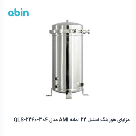
مزایای هوزینگ استیل 22 المانه AMI مدل QLS-2240-304 