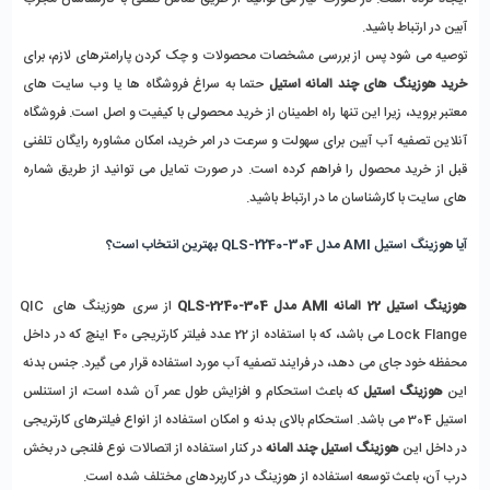
آبین در ارتباط باشید.
توصیه می شود پس از بررسی مشخصات محصولات و چک کردن پارامترهای لازم، برای 
خرید هوزینگ های چند المانه استیل
 حتما به سراغ فروشگاه ها یا وب سایت های 
معتبر بروید، زیرا این تنها راه اطمینان از خرید محصولی با کیفیت و اصل است. فروشگاه 
آنلاین تصفیه آب آبین برای سهولت و سرعت در امر خرید، امکان مشاوره رایگان تلفنی 
قبل از خرید محصول را فراهم کرده است. در صورت تمایل می توانید از طریق شماره 
های سایت با کارشناسان ما در ارتباط باشید. 
آیا هوزینگ استیل AMI مدل QLS-2240-304 بهترین انتخاب است؟
هوزینگ استیل 22 المانه AMI مدل QLS-2240-304
 از سری هوزینگ های QIC 
Lock Flange می باشد، که با استفاده از 22 عدد فیلتر کارتریجی 40 اینچ که در داخل 
محفظه خود جای می دهد، در فرایند تصفیه آب مورد استفاده قرار می گیرد. جنس بدنه 
این 
هوزینگ استیل
 که باعث استحکام و افزایش طول عمر آن شده است، از استنلس 
استیل 304 می باشد. استحکام بالای بدنه و امکان استفاده از انواع فیلترهای کارتریجی 
در داخل این 
هوزینگ استیل چند المانه
 در کنار استفاده از اتصالات نوع فلنجی در بخش 
درب آن، باعث توسعه استفاده از هوزینگ در کاربردهای مختلف شده است.