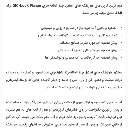
مهم ترین کاربردهای 
هوزینگ های استیل چند المانه سری QIC-Lock Flange برند 
AMI
 شامل موارد زیر می باشد:
•     تصفیه و تامین آب مورد نیاز در صنایع دارویی و شیمیایی
•    تصفیه و تامین آب استفاده شده در کارخانجات مواد غذایی
•    پیش تصفیه آب مورد نیاز در صنایع مختلف 
•    پیش تصفیه سیستم های تصفیه آب صنعتی
•    پیش تصفیه آب کارخانجات آب معدنی و نوشیدنی ها
عملکرد هوزینگ های استیل چند المانه برند AMI
 برای فیلتراسیون و تصفیه آب و حذف 
ذرات درشت و معلق، گل و لای، شن و ماسه و دیگر آلاینده هایی که توسط فیلترهای 
کارتریجی حذف می شوند، در زیر توضیح داده شده است:
آب خام جهت تصفیه و فیلتراسیون از دهانه ورودی در بالای هوزینگ وارد محفظه شده 
و پس از توزیع یکنواخت بر روی فیلترهای کارتریجی و عبور از لایه های به هم فشرده 
این فیلترها، ذرات آلاینده با توجه به دقت فیلتر از آب خام حذف می شوند. آب در گذر 
از بالای هوزینگ و پس از عبور از میان فیلترهای میکرونی به انتهای پایینی هوزینگ 