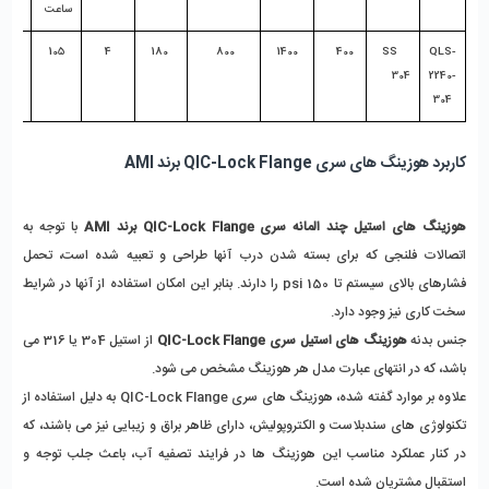
ساعت 
 22
105
 4 
 180
 800  
1400
400
 SS 
QLS-
304     
2240-
304
کاربرد هوزینگ های سری QIC-Lock Flange برند AMI
هوزینگ های استیل چند المانه سری QIC-Lock Flange برند AMI
 با توجه به 
اتصالات فلنجی که برای بسته شدن درب آنها طراحی و تعبیه شده است، تحمل 
فشارهای بالای سیستم تا 150 psi را دارند. بنابر این امکان استفاده از آنها در شرایط 
سخت کاری نیز وجود دارد.
جنس بدنه 
هوزینگ های استیل سری QIC-Lock Flange
 از استیل 304 یا 316 می 
باشد، که در انتهای عبارت مدل هر هوزینگ مشخص می شود.
علاوه بر موارد گفته شده، هوزینگ های سری QIC-Lock Flange به دلیل استفاده از 
تکنولوژی های سندبلاست و الکتروپولیش، دارای ظاهر براق و زیبایی نیز می باشند، که 
در کنار عملکرد مناسب این هوزینگ ها در فرایند تصفیه آب، باعث جلب توجه و 
استقبال مشتریان شده است.