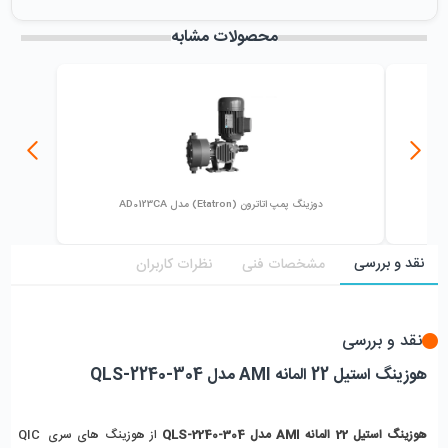
میزان فروش :
0
محصولات مشابه
دوزینگ پمپ اتاترون (Etatron) مدل AD0123CA
نقد و بررسی
مشخصات فنی
نظرات کاربران
نقد و بررسی
هوزینگ استیل 22 المانه AMI مدل QLS-2240-304
هوزینگ استیل 22 المانه AMI مدل QLS-2240-304
 از هوزینگ های سری QIC 