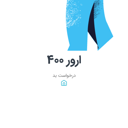
ارور
400
درخواست بد