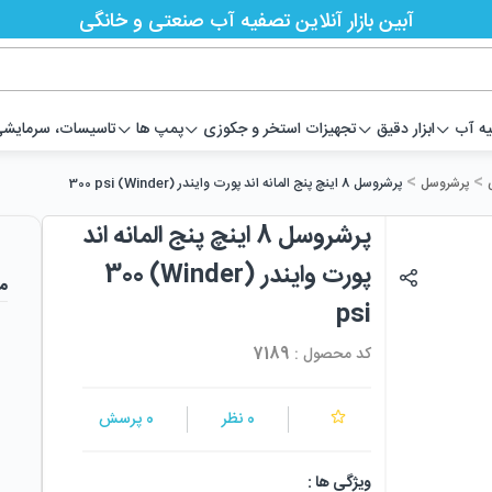
آبین بازار آنلاین تصفیه آب صنعتی و خانگی
یه آب
ابزار دقیق
تجهیزات استخر و جکوزی
پمپ ها
تاسیسات، سرمایشی،
>
>
پرشروسل
پرشروسل 8 اینچ پنج المانه اند پورت وایندر (Winder) 300 psi
پرشروسل 8 اینچ پنج المانه اند
پورت وایندر (Winder) 300
م
psi
کد محصول :
7189
0
نظر
0
پرسش
ویژگی ها :