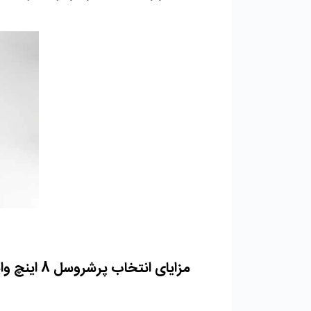
مزایای انتخاب پرشروسل 8 اینچ وایندر 300 psi 