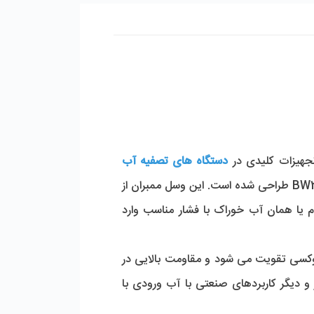
جهیزات کلیدی در 
دستگاه ‌های تصفیه آب 
 است که برای نصب پنج عدد ممبران سایز 8 اینچ از جمله فیلتر ممبران 8 اینچ برند Filmtec مدل BW30-365 طراحی شده است. این وسل ممبران از 
نوع اند پورت است و ورودی آب و خروجی پساب از انتهای آن صورت می ‌گیرد. در هوزینگ های مبران آب خام یا همان آب خوراک با فشار مناسب وارد 
جنس بدنه این پرشروسل از یک ماده کامپوزیتی پیشرفته به نام اف ار پی (FRP) است که با فایبرگلاس و رزین اپوکسی تقویت می شود و مقاومت بالایی در 
برابر فشار 300 psi و دمای 7- تا 49 درجه سانتی گراد دارد. این محصول قابلیت استفاده در تصفیه آب لب شور و دیگر کاربردهای صنعتی با آب ورودی با 