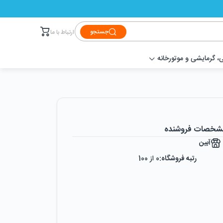
جستجو
ارتباط با ما
 گرمایشی و موتورخانه
شخصات فروشنده
آبین
رتبه فروشگاه:
0
از 100
رضایت از خرید:
0
%
رضایت از نحوه ارسال:
0
%
زمان ایجاد فروشگاه :
دوشنبه ۲۴ اردیبهشت ۱۳۹۷
میزان فروش :
0