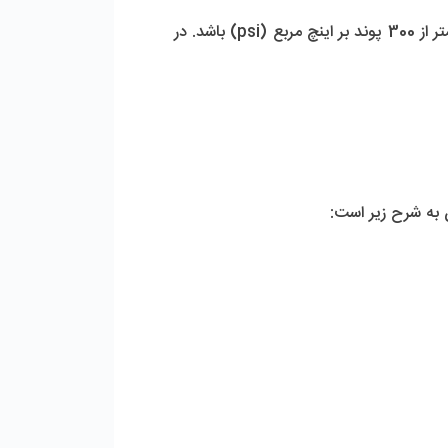
به یاد داشته باشید که برای تعبیه پرشروسل 8 اینچ 5 المانه اند پورت وایندر 300 psi فشار عملیاتی باید حداکثر کمتر از 300 پوند بر اینچ مربع (psi) باشد. در 
ن به شرح زیر است: