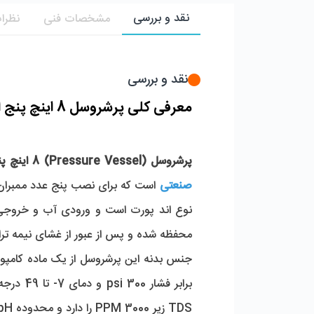
نقد و بررسی
مشخصات فنی
نظرات
نقد و بررسی
معرفی کلی پرشروسل 8 اینچ پنج المانه اند پورت وایندر 300 psi 
پرشروسل (Pressure Vessel) 8 اینچ پنج المانه اند پورت (End Port) وایندر (Winder) 300 psi 
صنعتی
محفظه شده و پس از عبور از غشای نیمه ‌تراوا، فرآیند تصفیه انجام می ‌شود. 
TDS زیر 3000 PPM را دارد و محدوده pH قابل قبول آن برای عملکرد بهینه بین 3 تا 10 است.