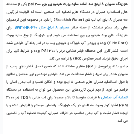
هوزینگ ممبران 8 اینچ سه المانه ساید پورت هیدرو پی وی 300 psi 
یکی از محفظه 
‌های استاندارد ممبران در دستگاه‌ های تصفیه آب صنعتی است که ظرفیت قرارگیری 
سه ممبران 8 اینچ آب لب ‌شور (Brackish Water) را دارد. در مجموعه آبین از ممبران 
های برند معتبر فیلمتک از جمله فیلتر 
ممبران 8 اینچ مدل BW30HR-440
 برای 
هوزینگ های برند هیدرو پی وی استفاده می شود. این هوزینگ از نوع ساید پورت 
(Side Port) بوده و ورودی آب خوراک و خروجی پساب در کنار بدنه آن طراحی شده 
است. فشار کاری این محفظه فیلتر غشایی برابر با 300 PSI بوده و شرایط لازم برای 
اجرای دقیق فرایند اسمز معکوس (RO) را فراهم می ‌کند.
جنس بدنه پرشروسل از FRP مقاوم ساخته شده که ضمن تحمل فشار بالای پمپ، از 
ممبران‌ ها در برابر ضربه و فشار محافظت می ‌کند. طراحی مهندسی این محصول مطابق 
با طول استاندارد ممبران‌ های صنعتی 8 اینچ بوده و امکان نصب و آب ‌بندی آسان را 
فراهم می ‌آورد. از مهم ‌ترین کاربردهای این محصول می ‌توان به استفاده در دستگاه‌ 
تصفیه آب صنعتی
 با ظرفیت متوسط تا بالا و معمولا برای آب هایی با TDS زیر 3000 
PPM اشاره کرد. وجود سه المان در یک هوزینگ، راندمان سیستم را افزایش داده و با 
ایجاد فشار مثبت و آب ‌بندی مناسب در اطراف ممبران، کیفیت تصفیه آب را تضمین 
می کند.