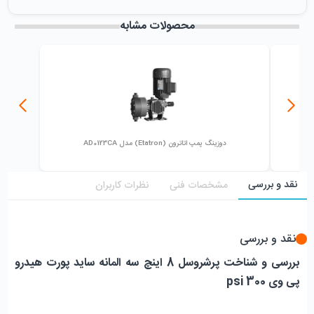
میزان فروش :
0
محصولات مشابه
دوزینگ پمپ اتاترون (Etatron) مدل AD0123CA
نقد و بررسی
مشخصات فنی
نظرات کاربران
نقد و بررسی
بررسی و شناخت پرشروسل 8 اینچ سه المانه ساید پورت هیدرو 
پی وی 300 psi