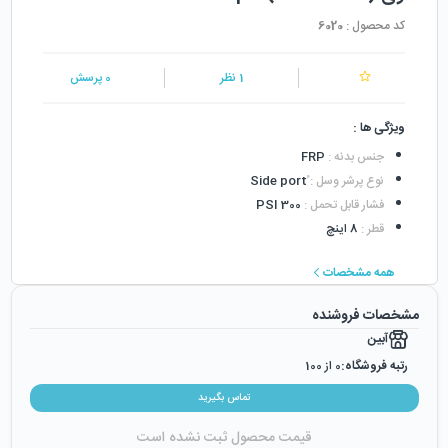
کد محصول :
6020
1
نظر
0
پرسش
ویژگی ها :
جنس بدنه
:
FRP
نوع پرشر وسل
:
فشار قابل تحمل
:
300 PSI
قطر
:
8 اینچ
همه مشخصات
مشخصات فروشنده
آبین
رتبه فروشگاه:
0
از 100
رضایت از خرید:
0
%
تماس بگیرید
رضایت از نحوه ارسال:
0
%
قیمت محصول ثبت نشده است
زمان ایجاد فروشگاه :
دوشنبه ۲۴ اردیبهشت ۱۳۹۷