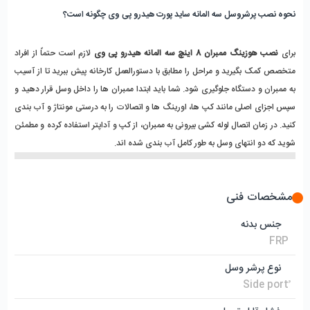
نحوه نصب پرشروسل سه المانه ساید پورت هیدرو پی وی چگونه است؟
برای 
نصب هوزینگ ممبران 8 اینچ سه المانه هیدرو پی وی
 لازم است حتماً از افراد 
متخصص کمک بگیرید و مراحل را مطابق با دستورالعمل کارخانه پیش ببرید تا از آسیب 
به ممبران و دستگاه جلوگیری شود. شما باید ابتدا ممبران‌ ها را داخل وسل قرار دهید و 
سپس اجزای اصلی مانند کپ ‌ها، اورینگ‌ ها و اتصالات را به ‌درستی مونتاژ و آب ‌بندی 
کنید. در زمان اتصال لوله ‌کشی بیرونی به ممبران، از کپ و آداپتر استفاده کرده و مطمئن 
شوید که دو انتهای وسل به ‌طور کامل آب ‌بندی شده‌ اند.
مشخصات فنی
جنس بدنه
FRP
نوع پرشر وسل