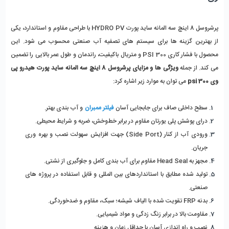
پرشروسل 8 اینچ سه المانه ساید پورت HYDRO PV با طراحی مقاوم و استاندارد، یکی 
از بهترین گزینه ‌ها برای سیستم ‌های تصفیه آب صنعتی محسوب می ‌شود. این 
محصول با فشار کاری 300 PSI و متریال باکیفیت، راندمان و طول عمر بالایی را تضمین 
می ‌کند. از جمله 
ویژگی‌ ها و مزایای پرشروسل 8 اینچ سه المانه ساید پورت هیدرو پی 
وی 300 psi
 می توان به موارد زیر اشاره کرد:
سطح داخلی صاف برای جابجایی آسان 
فیلتر ممبران
 و آب ‌بندی بهتر.
درای پوشش پلی ‌یورتان مقاوم در برابر خط‌وخش، ضربه و شرایط محیطی.
ورودی آب از کنار (Side Port) جهت افزایش سهولت نصب و بهره ‌وری 
جریان.
مجهز به Head Seal مقاوم برای آب ‌بندی کامل و جلوگیری از نشتی.
تولید شده مطابق با استانداردهای بین ‌المللی و قابل استفاده در پروژه ‌های 
صنعتی.
بدنه FRP تقویت ‌شده با الیاف شیشه؛ سبک، مقاوم و ضدخوردگی.
مقاومت بالا در برابر زنگ ‌زدگی و مواد شیمیایی.
نصب و راه‌ اندازی آسان با حداقل زمان و هزینه.