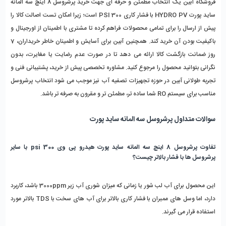
فروشگاه آبین یک انتخاب مطمئن و حرفه‌ ای جهت خرید پرشروسل 8 اینچ سه‌ المانه 
ساید پورت HYDRO PV با فشار کاری 300 PSI است؛ زیرا امکان تست اصالت کالا را 
پیش از ارسال را برای تمامی محصولات فراهم کرده تا مشتری با اطمینان از اورجینال و 
باکیفیت بودن آن خرید کند. همچنین آبین برای آسایش و اطمینان خاطر خریداران، 7 
روز ضمانت بازگشت کالا ارائه می‌ دهد تا در صورت عدم رضایت یا مغایرت، بدون 
نگرانی بتوانید محصول را مرجوع کنید. مشاوره تخصصی پیش از خرید، پشتیبانی فنی و 
تجربه طولانی آبین در حوزه تجهیزات تصفیه آب نیز موجب می‌ شود انتخاب پرشروسل 
مناسب برای سیستم RO شما ساده‌ تر، مطمئن‌ تر و مقرون‌ به‌ صرفه‌ تر باشد.
سوالات متداول پرشروسل سه المانه ساید پورت 
تفاوت پرشروسل 8 اینچ سه المانه ساید پورت هیدرو پی وی 300 psi با سایر 
پرشروسل ها با فشار بالاتر چیست؟
این محصول برای آب لب شور یا زمانی که میزان شوری آب زیر 3000ppm باشد، کاربرد 
دارد، اما وسل های ممبران با فشار کاری بالاتر برای آب های سخت با TDS بالاتر مورد 
استفاده قرار می گیرند.