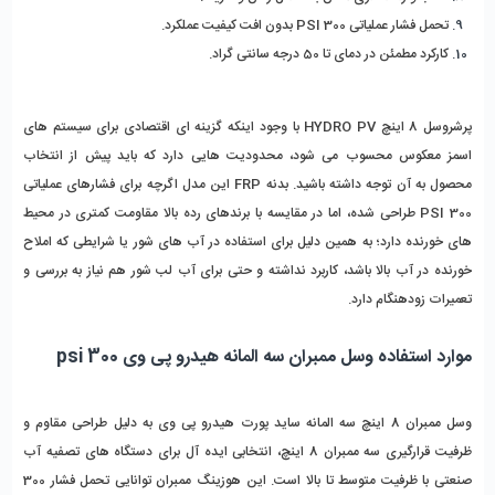
تحمل فشار عملیاتی 300 PSI بدون افت کیفیت عملکرد.
کارکرد مطمئن در دمای تا 50 درجه سانتی ‌گراد.
پرشروسل 8 اینچ HYDRO PV با وجود اینکه گزینه‌ ای اقتصادی برای سیستم‌ های 
اسمز معکوس محسوب می‌ شود، محدودیت‌ هایی دارد که باید پیش از انتخاب 
محصول به آن توجه داشته باشید. بدنه FRP این مدل اگرچه برای فشارهای عملیاتی 
300 PSI طراحی شده، اما در مقایسه با برندهای رده‌ بالا مقاومت کمتری در محیط‌ 
های خورنده دارد؛ به همین دلیل برای استفاده در آب‌ های شور یا شرایطی که املاح 
خورنده در آب بالا باشد، کاربرد نداشته و حتی برای آب لب شور هم نیاز به بررسی و 
تعمیرات زودهنگام دارد.
موارد استفاده وسل ممبران سه المانه هیدرو پی وی 300 psi
وسل ممبران 8 اینچ سه المانه ساید پورت هیدرو پی وی به دلیل طراحی مقاوم و 
ظرفیت قرارگیری سه ممبران 8 اینچ، انتخابی ایده ‌آل برای دستگاه‌ های تصفیه آب 
صنعتی با ظرفیت متوسط تا بالا است. این هوزینگ ممبران توانایی تحمل فشار 300 