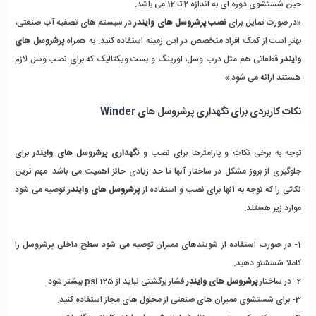
حین شستشوی دوره ای به اندازه 2 تا 12 می باشد. 
«در صورت تمایل برای
 نصب پرشروسل های وایندر
 در سیستم های تصفیه آب صنعتی، 
بهتر است از کمک افراد متخصص در این زمینه استفاده کنید. به همراه
 پرشروسل های 
وایندر
 قطعاتی هم مثل درب وسل، اورینگ و بست ویکتالیک که برای نصب وسل لازم 
هستند ارائه می شود.»
نکات کاربردی برای نگهداری پرشروسل های Winder
توجه به برخی نکات و پارامترها برای نصب و 
نگهداری پرشروسل های وایندر
 برای 
جلوگیری از بروز مشکل در ساختار آنها تا حد زیادی حائز اهمیت می باشد. مهم ترین 
نکاتی را که توجه به آنها برای نصب و استفاده از
 پرشروسل های وایندر
 توصیه می شود 
موارد زیر هستند:
1- در صورت استفاده از شویندهای ممبران توصیه می شود سطح داخلی پرشروسل را 
کاملا شسشتو دهید. 
2- در ساختار 
پرشروسل های وایندر
 فشار برگشتی نباید از 125 psi بیشتر شود. 
3- برای شستشوی ممبران های صنعتی از محلول های مجاز استفاده کنید. 