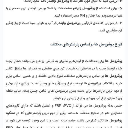
4- بررسی کنید که سیال مورد نظر شما با 
پرشروسل وایندر 
کاملا سازگار باشد. 
5- برای استفاده از
 پرشروسل وایندر 
مشخصات را کاملا بررسی کرده و این محصول را 
تنها در محدوده دما، فشار و PH مجاز استفاده کنید. 
6- در صورتی که محل قرارگیری 
پرشروسل وایندر 
در آب و هوای سرد است از یخ زدگی 
آن جلوگیری کنید. 
انواع پرشروسل ها بر اساس پارامترهای مختلف
پرشروسل ها
 برای محافظت از فیلترهای ممبران به کار می روند و می توانند فشار ایجاد 
شده توسط پمپ را در ساختار آب شیرین کن های صنعتی به ممبران ها منتقل کنند. 
پرشروسل ها 
بر اساس پارامترهای مختلف، تنوع بالایی داشته و بر همین اساس برای 
خرید و 
انتخاب پرشروسل ها
 توجه به نوع و ویژگی های وسل اهمیت زیادی دارد. برخی 
از مهم ترین پارامترها برای دسته بندی پرشروسل های شامل جنس بدنه، سایز، نقطه 
ورود سیال، نوع آب ورودی و نوع ورودی می شوند. 
جنس بدنه پرشروسل ها می تواند از FRP ،PVC و استیل باشد، که دارای کاربردهای 
متفاوتی هم در صنایع مختلف هستند. یکی از مهم ترین پارامترهایی که در 
عملکرد 
پرشروسل
ها
 تاثیر گذار می باشد، جنس بدنه است و با این وجود توصیه می شود بر 