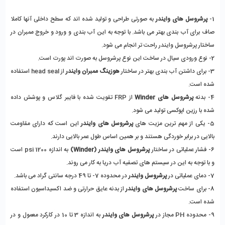
1-
 پرشروسل های وایندر
 به صورتی طراحی و تولید شده اند که سطح داخلی آنها کاملا 
صاف برای آب بندی بهتر می باشد. با توجه به این آب بندی و ورود و خروج ممبران در 
ساختار پرشروسل وایندر راحت تر انجام می شود. 
2- نوع ورودی سیال در ساخت این نوع پرشروسل به صورت اند پورت است. 
3- برای داشتن آب بندی بهتر در ساختار
 هوزینگ ممبران وایندر
 از head seal استفاده 
شده است. 
4- بدنه
 پرشروسل های Winder
 از FRP تقویت شده با فایبر گلاس و پوشش داده 
شده با رزین اپوکسی تولید می شود. 
5- یکی از مهم ترین مزیت های 
پرشروسل های وایندر 
این است که دارای مقاومت 
بالایی در برابر خوردگی هستند و بر همین اساس طول عمر بالایی دارند. 
6- فشار عملیاتی در ساختار
 پرشروسل های وایندر (Winder)
 به اندازه 1200 psi است 
و با توجه به این در سیستم های تصفیه آب دریا به کار می روند. 
7- دمای عملیاتی در 
پرشروسل وایندر 
در محدوده 7- تا 49 درجه سانتی گراد می باشد. 
8- برای ساخت
 پرشروسل های وایندر
 از بدنه عایق حرارتی و ضد اکسیداسیون استفاده 
شده است. 
9- محدوده PH مجاز در 
پرشروسل های وایندر 
به اندازه 3 تا 10 در کارکرد معمول و در 