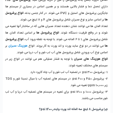
اساس کاربرد، جنس بدنه پرشروسل را قبل از خرید بررسی کنید.
 پرشروسل های FRP 
دارای تحمل دما و فشار بالایی هستند و بر همین اساس در بسیاری از سیستم ها 
جایگزین پرشروسل های استیل و PVC می شوند. در کنار جنس بدنه، 
انواع پرشروسل 
ها
 بر اساس سایز و نوع ممبران شامل پرشروسل های 4 و 8 اینچ می شوند. 
تعداد المان ها می توانند نشان دهنده تعداد ممبران هایی که در ساختار آنها تعبیه می 
شوند و در واقع ظرفیت دستگاه شوند. 
انواع پرشروسل ها 
بر اساس تعداد المان ها 
شامل پرشروسل های 1 تا 6 المانه می شوند. با توجه به نقطه ورود آب، 
انواع پرشروسل 
ها
 می توانند در دو نوع ساید پورت و اند پورت به کار بروند. انواع 
هوزینگ ممبران
 بر 
اساس نوع آب ورودی شامل پرشروسل های آب لب شور و آب دریا می شوند. 
انواع هوزینگ های ممبران
 با توجه به فشار عملیاتی هم می توانند در انواع زیر در 
سیستم های مختلف تعبیه شوند:
1- پرشروسل 300 psi: در تصفیه آب لب شور و آب چاه کاربرد دارد. 
2- پرشروسل 450 و 600 psi: در سیستم های تصفیه آب با سیال نسبتا شور و TDS 
زیر 10,000 ppm تعبیه می شود. 
3- پرشروسل 1000 و 1200 psi: برای تعبیه در سیستم های تصفیه آب دریا و آب لب 
شور مناسب می باشند. 
چرا پرشروسل 8 اینچ سه المانه اند پورت وایندر 1200 psi؟