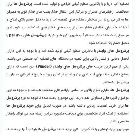
تصفیه آب دریا و با بالاترین سطح کیفی طراحی و تولید شده است. 
پرشروسل ها
 برای 
محافظت از فیلترهای ممبران و در کنار این انتقال فشار پمپ های فشار قوی به ممبران 
ها به کار می روند. در ساختار دستگاه های تصفیه آب دریا به دلیل حجم بالای املاح و 
آلاینده ها، برای افزایش فشار سیال از پمپ های فشار قوی استفاده می شود. این 
موضوع باعث شده تا در ساختار آب شیرین کن های دریا، از
 پرشروسل های 1200 psi
 با 
تحمل فشار بالا استفاده شود. 
پرشروسل های وایندر
 با بالاترین سطح کیفی تولید شده اند و با توجه به این دارای 
تحمل دمایی و فشار بالایی برای تعبیه در دستگاه های تصفیه آب صنعتی می باشند. 
یکی از مهم ترین مزیت های
 پرشروسل های وایندر (Winder)
 این است که دارای 
سطح داخلی صاف برای آب بندی بهتر و آسان تر شدن ورود و خروج فیلترهای ممبران از 
پرشروسل هستند. 
پرشروسل ها
، دارای تنوع بالایی بر اساس پارامترهای مختلف هستند و با توجه به این 
موضوع کاربردهای متفاوتی هم دارند. این موضوع باعث شده تا توجه به نوع
 پرشروسل 
ها 
برای خرید اهمیت زیادی داشته باشد. در صورت تمایل برای 
خرید پرشروسل ها 
استفاده از کمک افراد متخصص برای دریافت مشاوره در این زمینه هم می تواند راهکار 
مناسبی باشد. 
مهم ترین پارامترهایی را که کمپانی های تولید کننده 
پرشروسل ها
 باید به آنها توجه کنند، 