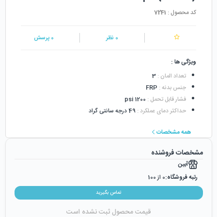
کد محصول :
7241
0
نظر
0
پرسش
ویژگی ها :
تعداد المان
:
3
جنس بدنه
:
FRP
فشار قابل تحمل
:
1200 psi
حداکثر دمای عملکرد
:
49 درجه سانتی گراد
همه مشخصات
مشخصات فروشنده
آبین
رتبه فروشگاه:
0
از 100
رضایت از خرید:
0
%
تماس بگیرید
رضایت از نحوه ارسال:
0
%
قیمت محصول ثبت نشده است
زمان ایجاد فروشگاه :
دوشنبه ۲۴ اردیبهشت ۱۳۹۷