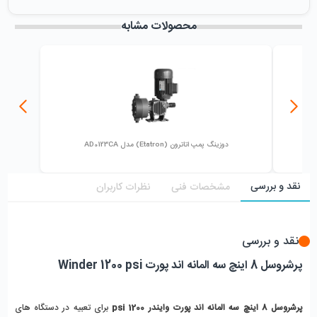
میزان فروش :
0
محصولات مشابه
دوزینگ پمپ اتاترون (Etatron) مدل AD0123CA
نقد و بررسی
مشخصات فنی
نظرات کاربران
نقد و بررسی
پرشروسل 8 اینچ سه المانه اند پورت Winder 1200 psi
پرشروسل 8 اینچ سه المانه اند پورت وایندر 1200 psi 
برای تعبیه در دستگاه های 