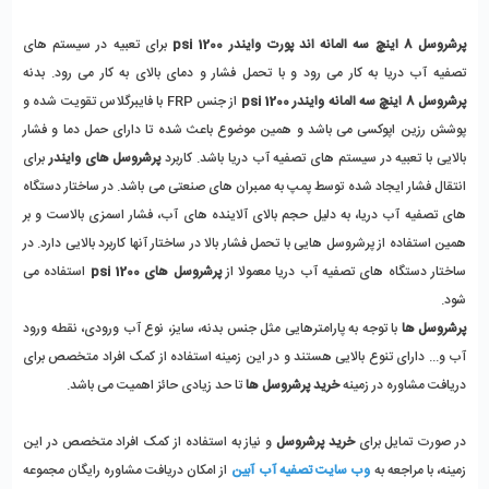
پرشروسل 8 اینچ سه المانه اند پورت وایندر 1200 psi
 برای تعبیه در سیستم های 
تصفیه آب دریا به کار می رود و با تحمل فشار و دمای بالای به کار می رود. بدنه
پرشروسل 8 اینچ سه المانه وایندر 1200 psi
 از جنس FRP با فایبرگلاس تقویت شده و 
پوشش رزین اپوکسی می باشد و همین موضوع باعث شده تا دارای حمل دما و فشار 
بالایی با تعبیه در سیستم های تصفیه آب دریا باشد. کاربرد 
پرشروسل های وایندر
 برای 
انتقال فشار ایجاد شده توسط پمپ به ممبران های صنعتی می باشد. در ساختار دستگاه 
های تصفیه آب دریا، به دلیل حجم بالای آلاینده های آب، فشار اسمزی بالاست و بر 
همین استفاده از پرشروسل هایی با تحمل فشار بالا در ساختار آنها کاربرد بالایی دارد. در 
ساختار دستگاه های تصفیه آب دریا معمولا از 
پرشروسل های 1200 psi 
استفاده می 
شود. 
پرشروسل ها
 با توجه به پارامترهایی مثل جنس بدنه، سایز، نوع آب ورودی، نقطه ورود 
آب و... دارای تنوع بالایی هستند و در این زمینه استفاده از کمک افراد متخصص برای 
دریافت مشاوره در زمینه 
خرید پرشروسل ها 
تا حد زیادی حائز اهمیت می باشد. 
در صورت تمایل برای
 خرید پرشروسل 
و نیاز به استفاده از کمک افراد متخصص در این 
زمینه، با مراجعه به 
وب سایت تصفیه آب آبین
 از امکان دریافت مشاوره رایگان مجموعه 