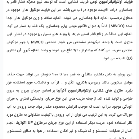
فرایند اولترافیلتراسیون
 نوعی فرایند غشایی است که توسط نیرو محرکه فشار قادر به 
جداسازی ذرات آلاینده موجود در آب می باشد. در این فرایند مولکول های موجود در 
محلول برحسب اندازه آنها جداسازی می شوند. اندازه منافذ و وزن مولکول های جدا 
شده (MWCO) غالباً به عنوان فاکتور مهمی برای جداسازی یک غشا به شمار می آید. 
اندازه این منافذ در واقع قطر اسمی درزها یا روزنه های بسیار ریز موجود در غشای این 
ماژول است با واحد میکرومتر مشخص می شود. شاخص MWCO را جرم مولکولی 
املاحی تعریف می کنند که بیشتر از 90% دفع می شوند و واحد اندازه گیری آن دالتون 
(D) نامیده می شود.
این روش به دلیل داشتن منافذی به قطر 100 تا 200 نانومتر، می تواند جهت حذف 
عوامل میکروبی مانند ویروس، باکتری، انگل و ... از آب و فاضلاب مورد استفاده قرار 
بگیرد. 
ماژول های غشایی اولترافیلتراسیون آکوآریا
 بر اساس جریان بیرون به درون 
طراحی و تولید شده اند. از جمله مزیت های این نوع جریان، وابستگی کمتری به میزان 
آلودگی موجود در آب است که موجب افزایش محدوده مقدار مواد جامد ورودی به آب 
خوراک می گردد. به این ترتیب می توان از آب ورودی با کیفیت متفاوتی به ماژول مورد 
نظر استفاده نمود. مزیت دیگر استفاده از این نوع جریان در 
ماژول UF آکوآریا
، انجام 
آسان تر عملیات شستشو و فلاشینگ و نیز امکان استفاده از هوا به منظور شستشوی 
این ماژول است.