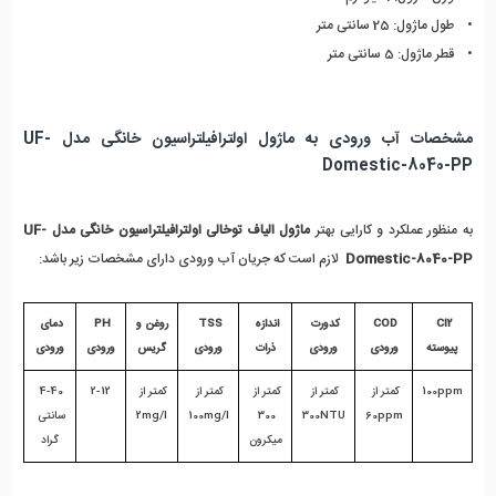
•    طول ماژول: 25 سانتی متر
•    قطر ماژول: 5 سانتی متر
مشخصات آب ورودی به ماژول اولترافیلتراسیون خانگی مدل UF-
Domestic-8040-PP
به منظور عملکرد و کارایی بهتر 
ماژول الیاف توخالی اولترافیلتراسیون خانگی مدل UF-
Domestic-8040-PP
  لازم است که جریان آب ورودی دارای مشخصات زیر باشد:
Cl2 
COD 
کدورت 
اندازه 
TSS 
روغن و 
PH 
دمای 
پیوسته
ورودی
ورودی
ذرات
ورودی
گریس
ورودی
ورودی
100ppm
کمتر از 
کمتر از 
کمتر از 
کمتر از 
کمتر از 
2-12
4-40 
60ppm
300NTU
300 
100mg/l
2mg/l
سانتی 
میکرون
گراد