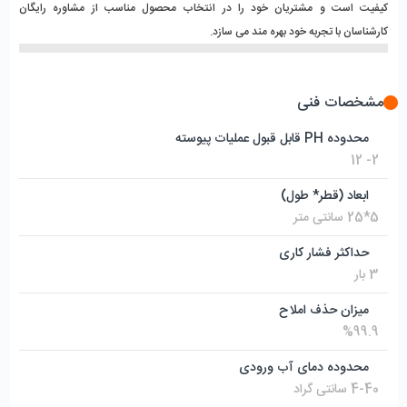
کیفیت است و مشتریان خود را در انتخاب محصول مناسب از مشاوره رایگان 
کارشناسان با تجربه خود بهره مند می سازد.
مشخصات فنی
محدوده PH قابل قبول عملیات پیوسته
2- 12
ابعاد (قطر* طول)
5*25 سانتی متر
حداکثر فشار کاری
3 بار
میزان حذف املاح
%99.9
محدوده دمای آب ورودی
4-40 سانتی گراد