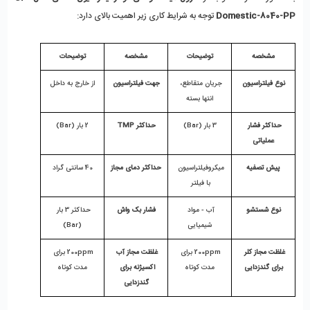
Domestic-8040-PP
 توجه به شرایط کاری زیر اهمیت بالای دارد:
مشخصه
توضیحات
مشخصه
توضیحات
نوع فیلتراسیون
جریان متقاطع، 
جهت فیلتراسیون
از خارج به داخل
انتها بسته
حداکثر فشار 
3 بار (Bar)
حداکثر TMP
2 بار (Bar)
عملیاتی
پیش تصفیه
میکروفیلتراسیون 
حداکثر دمای مجاز
40 سانتی گراد
با فیلتر 
نوع شستشو
آب - مواد 
فشار بک واش
حداکثر 3 بار 
شیمیایی
(Bar)
غلظت مجاز کلر 
200ppm برای 
غلظت مجاز آب 
200ppm برای 
برای گندزدایی
مدت کوتاه
اکسیژنه برای 
مدت کوتاه
گندزدایی