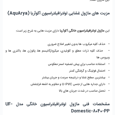
مزیت های ماژول غشایی اولترافیلتراسیون آکوآریا (AquArya)
این 
ماژول اولترافیلتراسیون خانگی آکوآریا 
دارای مزیت هایی به شرح زیر است:
•    حذف کلیه میکروب ها بدون تغییر املاح ضروری
•    حذف کلیه ذرات معلق و کلوئیدی، میکروارگانیسم ها، پاتوژن ها، باکتری ها و 
ویروس ها
•    استفاده مناسب برای پیش تصفیه اسمز معکوس
•    احتمال فولینگ و گرفتگی کمتر
•    بیشترین سطح غشا و درنتیجه سرعت و جریان بیشتر
•    دارای جداره هایی از جنس U-PVC و مقاوم به اشعه فرابنفش 
•    تحمل مناسب در شدت جریان های بالا
مشخصات فنی ماژول اولترافیلتراسیون خانگی مدل UF-
Domestic-8040-PP