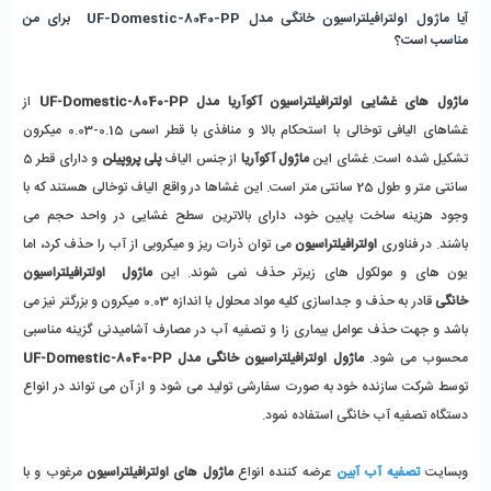
آیا ماژول اولترافیلتراسیون خانگی مدل UF-Domestic-8040-PP  برای من 
مناسب است؟ 
ماژول های غشایی اولترافیلتراسیون آکوآریا
مدل UF-Domestic-8040-PP 
از 
غشاهای الیافی توخالی با استحکام بالا و منافذی با قطر اسمی 0.15-0.03 میکرون 
تشکیل شده است. غشای این 
ماژول آکوآریا
 از جنس الیاف 
پلی پروپیلن
 و دارای قطر 5 
سانتی متر و طول 25 سانتی متر است. این غشاها در واقع الیاف توخالی هستند که با 
وجود هزینه ساخت پایین خود، دارای بالاترین سطح غشایی در واحد حجم می 
باشند. در فناوری 
اولترافیلتراسیون
 می توان ذرات ریز و میکروبی از آب را حذف کرد، اما 
یون های و مولکول های زیرتر حذف نمی شوند. این
 ماژول  اولترافیلتراسیون 
خانگی 
قادر به حذف و جداسازی کلیه مواد محلول با اندازه 0.03 میکرون و بزرگتر نیز می 
باشد و جهت حذف عوامل بیماری زا و تصفیه آب در مصارف آشامیدنی گزینه مناسبی 
محسوب می شود. 
ماژول اولترافیلتراسیون خانگی مدل UF-Domestic-8040-PP
توسط شرکت سازنده خود به صورت سفارشی تولید می شود و از آن می تواند در انواع 
دستگاه تصفیه آب خانگی استفاده نمود.
وبسایت 
تصفیه آب آبین
 عرضه کننده انواع
 ماژول های اولترافیلتراسیون
 مرغوب و با 