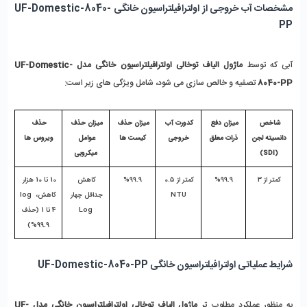
مشخصات آب خروجی از اولترافیلتراسیون خانگی UF-Domestic-8040-
PP
آبی که توسط 
ماژول الیاف توخالی اولترافیلتراسیون خانگی مدل UF-Domestic-
8040-PP 
تصفیه و خالص سازی می شود، شامل ویژگی های زیر است:
شاخص 
میزان دفع 
کدورت آب 
میزان حذف 
میزان حذف 
حذف 
دانسیته لجن 
ذرات معلق
خروجی
کیست ها
عوامل 
ویروس ها
(SDI)
میکروبی
کمتر از 3
%99.9
کمتر از 0.5 
%99.9
کاهش 
10 تا 10 هزار 
NTU
جداقل چهار 
کاهش، log 
Log
4 تا 1 (حذف 
99.9%)
شرایط عملیاتی اولترافیلتراسیون خانگی UF-Domestic-8040-PP
به منظور عملکرد مطلوب تر 
ماژول الیاف توخالی اولترافیلتراسیون خانگی مدل UF-