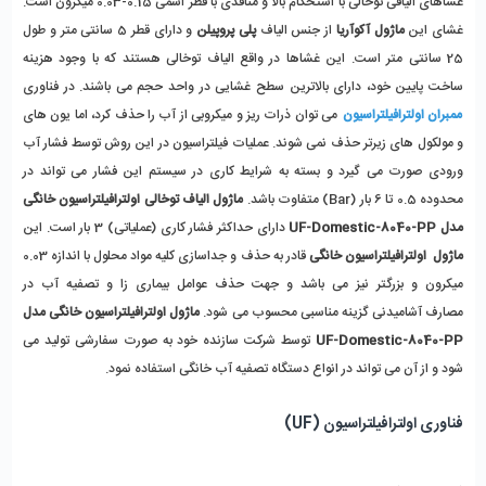
غشاهای الیافی توخالی با استحکام بالا و منافذی با قطر اسمی 0.15-0.03 میکرون است. 
غشای این 
ماژول آکوآریا
 از جنس الیاف 
پلی پروپیلن
 و دارای قطر 5 سانتی متر و طول 
25 سانتی متر است. این غشاها در واقع الیاف توخالی هستند که با وجود هزینه 
ساخت پایین خود، دارای بالاترین سطح غشایی در واحد حجم می باشند. در فناوری 
ممبران اولترافیلتراسیون
 می توان ذرات ریز و میکروبی از آب را حذف کرد، اما یون های 
و مولکول های زیرتر حذف نمی شوند. عملیات فیلتراسیون در این روش توسط فشار آب 
ورودی صورت می گیرد و بسته به شرایط کاری در سیستم این فشار می تواند در 
محدوده 0.5 تا 6 بار (Bar) متفاوت باشد. 
ماژول الیاف توخالی اولترافیلتراسیون خانگی 
مدل UF-Domestic-8040-PP
 دارای حداکثر فشار کاری (عملیاتی) 3 بار است. این
ماژول  اولترافیلتراسیون خانگی 
قادر به حذف و جداسازی کلیه مواد محلول با اندازه 0.03 
میکرون و بزرگتر نیز می باشد و جهت حذف عوامل بیماری زا و تصفیه آب در 
مصارف آشامیدنی گزینه مناسبی محسوب می شود. 
ماژول اولترافیلتراسیون خانگی مدل 
UF-Domestic-8040-PP
 توسط شرکت سازنده خود به صورت سفارشی تولید می 
شود و از آن می تواند در انواع دستگاه تصفیه آب خانگی استفاده نمود.
فناوری اولترافیلتراسیون (UF)