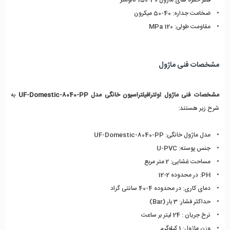
•    ضخامت جداره: 40-50 میکرون
•    مقاومت طولی: 120 MPa
مشخصات فنی ماژول
مشخصات فنی ماژول اولترافیلتراسیون خانگی مدل UF-Domestic-8040-PP
 به 
شرح زیر هستند:
•    مدل ماژول خانگی: UF-Domestic-8040-PP
•    جنس پوسته: U-PVC
•    مساحت غشایی: 2 متر مربع
•    PH: در محدوده 2-12
•    دمای کاری: در محدوده 4-40 سانتی گراد
•    حداکثر فشار: 3 بار (Bar)
•    نرخ جریان : 24 لیتر بر ساعت
•    وزن ماژول: 1 کیلوگرم