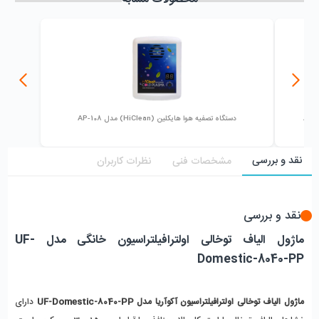
میزان فروش :
0
دستگاه تصفیه هوا هایکلین (HiClean) مدل AP-108
نقد و بررسی
مشخصات فنی
نظرات کاربران
نقد و بررسی
ماژول الیاف توخالی اولترافیلتراسیون خانگی مدل UF-
Domestic-8040-PP 
ماژول الیاف توخالی اولترافیلتراسیون آکوآریا 
مدل UF-Domestic-8040-PP 
دارای 