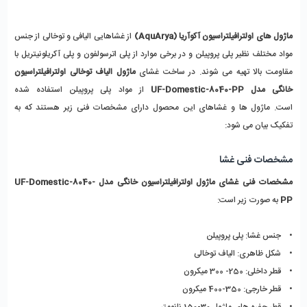
ماژول های اولترافیلتراسیون آکوآریا (AquArya)
 از غشاهایی الیافی و توخالی از جنس 
مواد مختلف نظیر پلی پروپیلن و در برخی موارد از پلی اترسولفون و پلی آکریلونیتریل با 
مقاومت بالا تهیه می شوند. در ساخت غشای 
ماژول الیاف توخالی اولترافیلتراسیون 
خانگی مدل UF-Domestic-8040-PP 
از مواد پلی پروپیلن استفاده شده 
است. ماژول ها و غشاهای این محصول دارای مشخصات فنی زیر هستند که به 
تفکیک بیان می شود:
مشخصات فنی غشا
مشخصات فنی غشای ماژول اولترافیلتراسیون خانگی مدل UF-Domestic-8040-
PP 
به صورت زیر است:
•    جنس غشا: پلی پروپیلن
•    شکل ظاهری: الیاف توخالی
•    قطر داخلی: 250- 300 میکرون
•    قطر خارجی: 350-400 میکرون
•    قطر حفره های ماژول 30-150 نانومتر