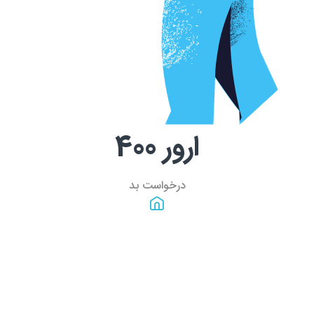
ارور
400
درخواست بد