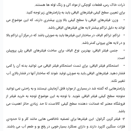
ذرات خاک رس، قطعات کوچکی از مواد آلی و زنگ لوله ها هستند.
برای تعیین سطح کیفی فیلترهای الیافی باید به پارامترهای زیر توجه کنید:
• وزن: فیلترهای الیافی با سطح کیفی بالا وزن بیشتری دارند، که این موضوع می
تواند به دلیل تراکم بیشتر لایه های فیلترهای الیافی باشد.
• تراکم: تراکم الیاف در ساختار این فیلترها باید به صورتی باشد که در مرکز آن تراکم بالا
و در لایه های بیرونی کمتر باشد.
• جنس فیلتر الیافی: بهترین نوع الیاف برای ساخت فیلترهای الیافی پلی پروپیلن
است.
• استحکام فیلتر الیافی: برای تست استحکام فیلتر الیافی می توانید بدنه آن را کمی
فشار دهید. فیلترهای الیافی باید به صورتی تولید شوند که ساختار آنها در فشار بالای آب
تغییر نکند.
پارامترهایی که گفته شد در بسیاری از موارد قابل آزمایش نیستند و به راحتی نمی توانید
متوجه سطح کیفی فیلتر الیافی شوید. با توجه به این موضوع توجه به خرید فیلتر از
فروشگاه معتبر که ضمانت دهنده سطح کیفی کالاست، تا حد زیادی حائز اهمیت می
باشد.
2- فیلتر کربن گرانول:
این فیلترها برای تصفیه ناخالصی هایی مانند کلر و تا حدودی
فلزات سنگین کاربرد دارند و دارای عملکرد بسیار خوبی در رفع بو و طعم آب می باشند.