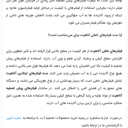
توجه این است که کیفیت فیلترهای پیش تصفیه تاثیر زیادی در افزایش طول عمر این
فیلتر دارند؛ بنابراین استفاده از فیلترهای با کیفیت در مراحل اولیه فیلتراسیون علاوه بر
اینکه از ورود آلاینده ها به آب جلوگیری می کند، باعث کاهش هزینه های ناشی از
تعویض زود هنگام فیلتر ممبران می شود.
آیا ست فیلترهای خطی آناهیت برای من مناسب است؟
فیلترهای خطی آناهیت
از نظر کیفیت در سطح بالایی قرار گرفته اند و تاثیر مطلوبی برای
افزایش سطح کیفی و برطرف کردن طعم و بوی آب دارند. استفاده از فیلترهای پیش
تصفیه با کیفیت بالا این اطمینان را به شما می دهد، که فیلترها طول عمر بالایی داشته و
هیچ نوع آلاینده ایی را به آب مصرفی وارد نمی کنند.
ست فیلترهای اینلاین آناهیت
شامل فیلترهای خطی است که بسیار بهداشتی تر از نوع هوزینگی می باشند و دستگاه
های مجهز به آن فضای کمی را اشغال می کنند. در ساختار
فیلترهای پیش تصفیه
آناهیت
از مواد اولیه بر پایه گیاهی با سطح کیفی بسیار بالا استفاده شده به همین دلیل
عملکرد مناسبی را برای از بین بردن آلاینده های آب دارند.
در صورت نیاز به مشاوره در زمینه خرید محصولات تصفیه آب، با مراجعه به
سایت آبین
با کارشناسان ما در ارتباط باشید.