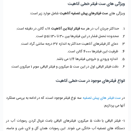
ویژگی های ست فیلتر خطی آناهیت
ویژگی های
ست فیلترهای پیش تصفیه آناهیت
شامل موارد زیر است:
1. حداکثر جریان آب در هر سه
فیلتر اینلاین آناهیت
0/8 گالن در دقیقه است.
2. محدوده تحمل فشار در این فیلترها بین 30 تا 130 psi است.
3. دمای کار فیلترهای آناهیت حداکثر به اندازه 37 درجه سانتی گراد است.
4. ظرفیت این فیلترها 4000 گالن است.
5. اندازه ورودی و خروجی فیلترها 1/4 می باشد.
6. دقت فیلتر الیافی اول در این ست 5 میکرون و فیلتر الیافی سوم 1 میکرون است.
انواع فیلترهای موجود در ست خطی آناهیت
در
ست فیلتر های پیش تصفیه
سه نوع فیلتر موجود است، که در ادامه به بررسی عملکرد
آنها می پردازیم:
1- فیلتر الیافی با دقت 5 میکرون: فیلترهای الیافی باعث غربال کردن رسوبات آب در
دستگاه های تصفیه آب خانگی می شوند. این رسوبات همان گل و لای، شن و ماسه،