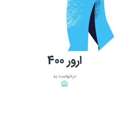
ارور
400
درخواست بد