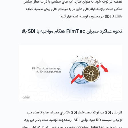
تصفیه نیز توجه شود. به عنوان مثال، آب‌ های سطحی با ذرات معلق بیشتر 
ممکن است نیازمند فیلترهای دقیق ‌تر یا سیستم‌ های پیش ‌تصفیه اضافه 
باشند تا SDI در محدوده توصیه‌ شده قرار گیرد.
نحوه عملکرد ممبران FilmTec هنگام مواجهه با SDI بالا
افزایش SDI می ‌تواند باعث خطر SDI بالا برای ممبران ‌ها و کاهش دبی 
تولیدی سیستم RO شود. وقتی SDI از محدوده توصیه ‌شده بالاتر می ‌رود، 
ممبران ‌های FilmTec با مشکلات متعددی مواجه می ‌شوند که شامل موارد 