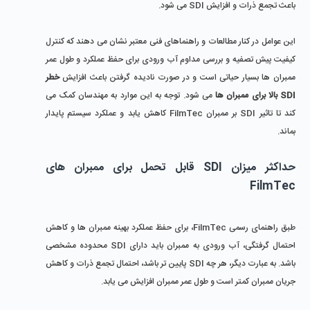
باعث تجمع ذرات و افزایش SDI می ‌شود.
این عوامل در کنار مطالعات و راهنماهای فنی معتبر نشان می ‌دهند که کنترل 
کیفیت پیش ‌تصفیه و بررسی مداوم آب ورودی برای حفظ عملکرد و طول عمر 
ممبران‌ ها بسیار حیاتی است و در صورت نادیده گرفتن باعث افزایش 
خطر 
SDI بالا برای ممبران ‌ها 
می شود. توجه به این موارد به مهندسان کمک می 
‌کند تا تاثیر SDI بر ممبران FilmTec کاهش یابد و عملکرد سیستم پایدار 
بماند.
حداکثر میزان SDI قابل ‌تحمل برای ممبران‌ های 
FilmTec
طبق راهنمای رسمی FilmTec، برای حفظ عملکرد بهینه ممبران ‌ها و کاهش 
احتمال گرفتگی، آب ورودی به ممبران باید دارای SDI محدوده مشخصی 
باشد. به عبارت دیگر، هر چه SDI پایین ‌تر باشد، احتمال تجمع ذرات و کاهش 
جریان ممبران کمتر است و طول عمر ممبران افزایش می ‌یابد.