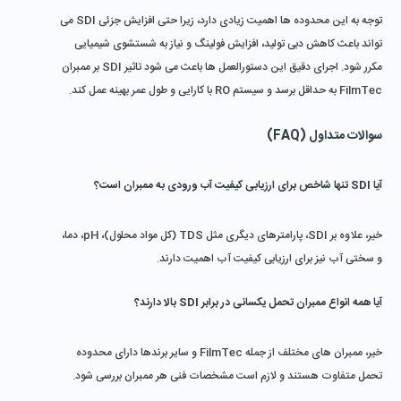
توجه به این محدوده ‌ها اهمیت زیادی دارد، زیرا حتی افزایش جزئی SDI می 
‌تواند باعث کاهش دبی تولید، افزایش فولینگ و نیاز به شستشوی شیمیایی 
مکرر شود. اجرای دقیق این دستورالعمل ‌ها باعث می ‌شود تاثیر SDI بر ممبران 
FilmTec به حداقل برسد و سیستم RO با کارایی و طول عمر بهینه عمل کند.
سوالات متداول (FAQ)
آیا SDI تنها شاخص برای ارزیابی کیفیت آب ورودی به ممبران است؟
خیر، علاوه بر SDI، پارامترهای دیگری مثل TDS (کل مواد محلول)، pH، دما، 
و سختی آب نیز برای ارزیابی کیفیت آب اهمیت دارند.
آیا همه انواع ممبران تحمل یکسانی در برابر SDI بالا دارند؟
خیر، ممبران ‌های مختلف از جمله FilmTec و سایر برندها دارای محدوده 
تحمل متفاوت هستند و لازم است مشخصات فنی هر ممبران بررسی شود.