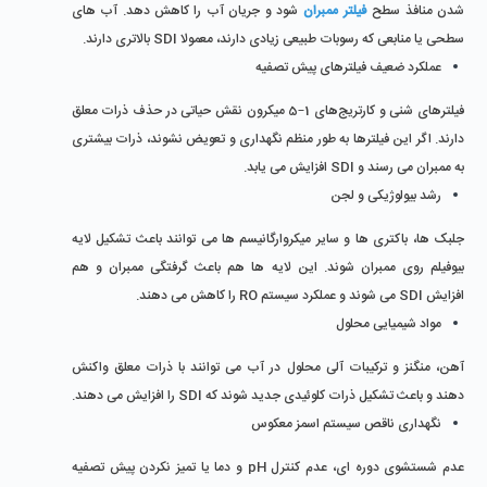
شدن منافذ سطح 
فیلتر ممبران
 شود و جریان آب را کاهش دهد. آب ‌های 
سطحی یا منابعی که رسوبات طبیعی زیادی دارند، معمولا SDI بالاتری دارند.
عملکرد ضعیف فیلترهای پیش‌ تصفیه
فیلترهای شنی و کارتریج‌های 1–5 میکرون نقش حیاتی در حذف ذرات معلق 
دارند. اگر این فیلترها به ‌طور منظم نگهداری و تعویض نشوند، ذرات بیشتری 
به ممبران می‌ رسند و SDI افزایش می‌ یابد.
رشد بیولوژیکی و لجن
جلبک‌ ها، باکتری ‌ها و سایر میکروارگانیسم ‌ها می ‌توانند باعث تشکیل لایه 
بیوفیلم روی ممبران شوند. این لایه ‌ها هم باعث گرفتگی ممبران و هم 
افزایش SDI می‌ شوند و عملکرد سیستم RO را کاهش می‌ دهند.
مواد شیمیایی محلول
آهن، منگنز و ترکیبات آلی محلول در آب می‌ توانند با ذرات معلق واکنش 
دهند و باعث تشکیل ذرات کلوئیدی جدید شوند که SDI را افزایش می ‌دهند.
نگهداری ناقص سیستم اسمز معکوس
عدم شستشوی دوره ‌ای، عدم کنترل pH و دما یا تمیز نکردن پیش‌ تصفیه 