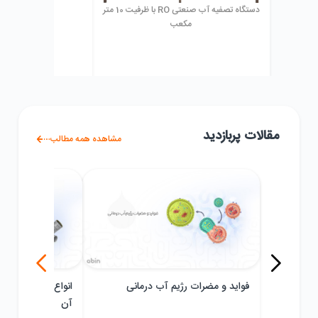
دستگاه تصفیه آب صنعتی RO با ظرفیت 10 متر
رزین پرولایت مد
مکعب
مقالات پربازدید
مشاهده همه مطالب
فواید و مضرات رژیم آب درمانی
آن