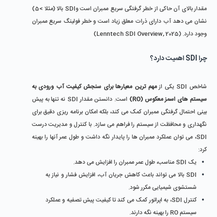
مقدار بالای آن حاکی از خطر گرفتگی سریع ممبران است وSDI بالا (مثلا >5) 
نشان می ‌دهد آب دارای ذرات معلق زیاد است و خطر فولینگ سریع ممبران 
وجود دارد. (Lenntech SDI Overview, 2025)
چرا SDI اهمیت دارد؟
شاخص SDI یکی از 
مهم ‌ترین معیارها برای سنجش کیفیت آب ورودی به 
سیستم ‌های اسمز معکوس (RO)
 است. دانستن مقدار SDI نه تنها به پیش‌ 
بینی احتمال گرفتگی ممبران کمک می‌ کند، بلکه امکان برنامه ‌ریزی دقیق برای 
نگهداری و محافظت از سیستم را فراهم می ‌سازد. با کنترل و مدیریت درست 
SDI، می‌ توان عملکرد ممبران ‌ها را پایدار نگه داشت و طول عمر آنها را بهینه 
کرد:
یک SDI مناسب، طول عمر ممبران را افزایش می ‌دهد.
SDI بالا می ‌تواند باعث کاهش جریان آب، افزایش فشار و نیاز به 
شستشوی شیمیایی مکرر شود.
کنترل SDI، به اپراتور کمک می‌ کند تا کیفیت پیش ‌تصفیه و عملکرد 
سیستم RO را بهینه نگه دارند.