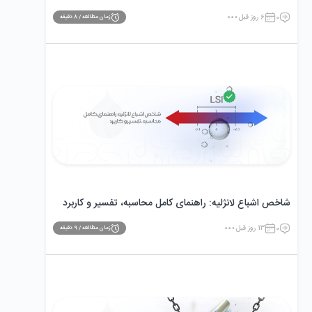
0
6 روز قبل
زمان مطالعه /
8
دقیقه
شاخص اشباع لانژلیه: راهنمای کامل محاسبه، تفسیر و کاربرد
0
13 روز قبل
زمان مطالعه /
9
دقیقه