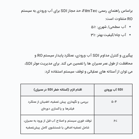
براساس راهنمای رسمی FilmTec، حد مجاز SDI برای آب ورودی به سیستم 
RO متفاوت است:
آب سطحی/ شهری: ≤5
آب چاه/کیفیت بهتر: ≤3
پیگیری و کنترل مداوم SDI آب ورودی، عملکرد پایدار سیستم RO و 
محافظت از طول عمر ممبران‌ ها را تضمین می ‌کند. برای مدیریت موثر SDI، 
می‌ توان از آستانه‌ های عملیاتی و توقف سیستم استفاده کرد:
SDI آب ورودی
اقدام لازم (آستانه‌ خطر SDI در ممبران)
4–5
بررسی و نگهداری پیش ‌تصفیه، اطمینان از عملکرد 
فیلترها و پاکسازی دوره‌ای
≥6
توقف فوری سیستم و اصلاح آب قبل از ورود به ممبران، 
شامل تصفیه اضافی یا شستشوی کامل پیش‌تصفیه