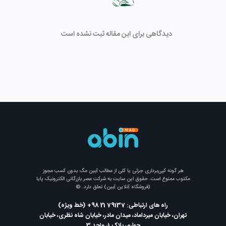
دیدگاهی برای این مقاله ثبت نشده است
هر گونه کپی‌برداری جزئی یا کلی از مطالب آبین مگ بدون کسب مجوز
مکتوب ممنوع است. حقوق این سایت به شرکت عصر بازرگانی الکترونیک پایا
(فروشگاه آنلاین آبین) تعلق دارد. ©
راه های ارتباطی: 79137 21 98+ (خط ویژه)
تهران، خیابان میرداماد، میدان مادر، خیابان شاه نظری، خیابان
چهارم، پلاک 1، واحد 3