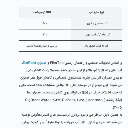
نوع منبع آب
SDI توصیه‌شده
آب سطحی / شهری
≤ 5
آب چاه / کیفیت بهتر
≤ 3
آب با ذرات معلق بالا
بررسی و پیش‌تصفیه بیشتر
بر اساس تجربیات صنعتی و راهنمای رسمی FilmTec و 
ممبران DuPont
، 
آب ‌هایی که SDI آنها بالاتر از این مقادیر باشد، معمولا باعث کاهش دبی 
تولیدی ممبران، افزایش نیاز به شستشوی شیمیایی و کاهش طول عمر ممبران 
می ‌شوند. این موضوع در سیستم ‌های RO واقعی مشاهده شده است، جایی 
که حتی اختلاف جزئی در SDI می‌تواند روی کارایی بلندمدت ممبران ‌ها 
اثرگذار باشد (BigBrandWater, 2025; DuPont, 2025; Lenntech, 
2025).
به همین دلیل، در طراحی و بهره‌ برداری از سیستم‌ های اسمز معکوس توصیه 
می ‌شود که علاوه بر کنترل SDI آب خوراک، به نوع منبع آب و کیفیت پیش‌ 