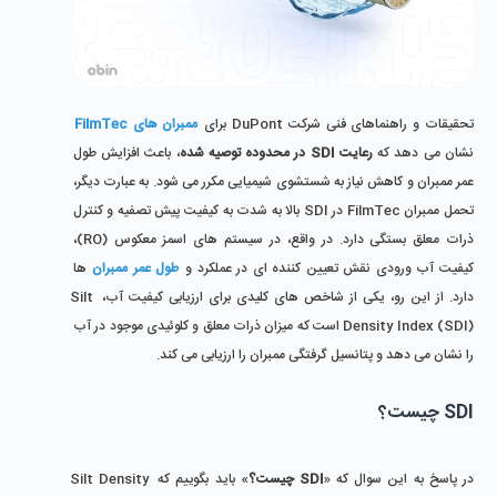
تحقیقات و راهنماهای فنی شرکت DuPont برای 
ممبران های FilmTec
نشان می ‌دهد که 
رعایت SDI در محدوده توصیه ‌شده
، باعث افزایش طول 
عمر ممبران و کاهش نیاز به شستشوی شیمیایی مکرر می‌ شود. به عبارت دیگر، 
تحمل ممبران FilmTec در SDI بالا به شدت به کیفیت پیش ‌تصفیه و کنترل 
ذرات معلق بستگی دارد. در واقع، در سیستم ‌های اسمز معکوس (RO)، 
کیفیت آب ورودی نقش تعیین ‌کننده ‌ای در عملکرد و 
طول عمر ممبران
 ‌ها 
دارد. از این رو، یکی از شاخص‌ های کلیدی برای ارزیابی کیفیت آب، Silt 
Density Index (SDI) است که میزان ذرات معلق و کلوئیدی موجود در آب 
را نشان می ‌دهد و پتانسیل گرفتگی ممبران را ارزیابی می ‌کند.
SDI چیست؟
در پاسخ به این سوال که «
SDI چیست؟
» باید بگوییم که Silt Density 