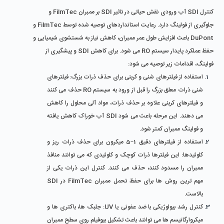
کنترل SDI آب ورودی نقش حیاتی در تاثیر SDI بر ممبران FilmTec و 
جلوگیری از فولینگ دارد. رعایت استانداردهای توصیه‌ شده توسط FilmTec و 
DuPont باعث افزایش طول عمر ممبران، کاهش نیاز به شستشوی شیمیایی و 
حفظ عملکرد پایدار سیستم RO می‌ شود. برای کاهش SDI و پیشگیری از 
فولینگ، اقدامات زیر توصیه می‌ شود:
استفاده از فیلترهای شنی و کربنی برای حذف ذرات بزرگ: فیلترهای 
شنی ذرات معلق بزرگ را قبل از ورود به سیستم RO حذف می‌ کنند 
و فیلترهای کربنی علاوه بر حذف ذرات، مواد آلی محلول را کاهش 
می‌ دهند. این مرحله باعث می ‌شود SDI آب خوراک کاهش یافته 
و فولینگ ممبران کمتر شود.
استفاده از فیلترهای دقیق 1–5 میکرون برای حذف ذرات ریز و 
کلوئیدها: این فیلترها ذرات کوچک و کلوئیدی که می‌ توانند منافذ 
ممبران را مسدود کنند، حذف می ‌کنند. کنترل این ذرات یکی از 
مهم‌ ترین روش‌ ها برای حفظ تحمل ممبران FilmTec در SDI 
بالاست.
کنترل رشد بیولوژیکی با ضد عفونی یا UV: جلبک ‌ها، باکتری ‌ها و 
میکروارگانیسم ‌ها می‌ توانند باعث تشکیل بیوفیلم روی سطح ممبران 