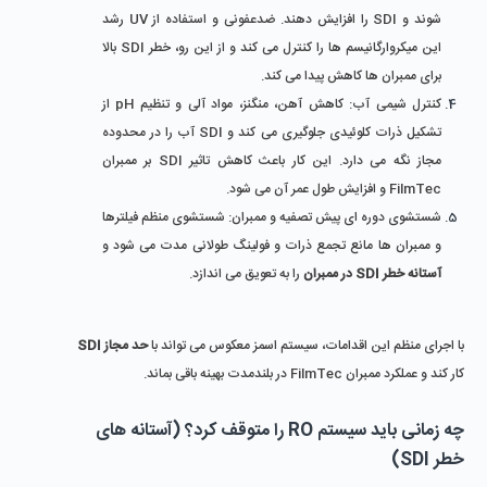
شوند و SDI را افزایش دهند. ضدعفونی و استفاده از UV رشد 
این میکروارگانیسم‌ ها را کنترل می‌ کند و از این رو، خطر SDI بالا 
برای ممبران‌ ها کاهش پیدا می کند.
کنترل شیمی آب: کاهش آهن، منگنز، مواد آلی و تنظیم pH از 
تشکیل ذرات کلوئیدی جلوگیری می ‌کند و SDI آب را در محدوده 
مجاز نگه می ‌دارد. این کار باعث کاهش تاثیر SDI بر ممبران 
FilmTec و افزایش طول عمر آن می‌ شود.
شستشوی دوره‌ ای پیش‌ تصفیه و ممبران: شستشوی منظم فیلترها 
و ممبران ‌ها مانع تجمع ذرات و فولینگ طولانی ‌مدت می‌ شود و 
آستانه‌ خطر SDI در ممبران
 را به تعویق می ‌اندازد.
با اجرای منظم این اقدامات، سیستم اسمز معکوس می ‌تواند با
 حد مجاز SDI
کار کند و عملکرد ممبران FilmTec در بلندمدت بهینه باقی بماند.
چه زمانی باید سیستم RO را متوقف کرد؟ (آستانه ‌های 
خطر SDI)