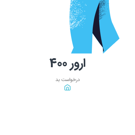
ارور
400
درخواست بد