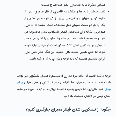
غشایی دیگر قادر به جداسازی یکنواخت املاح نیست.
تغییر ساختار لایه ها و مشکلات ظاهری: 
از نظر ظاهری، پس از 
خارج کردن ممبران از پرشروسل، بیرون ‌زدگی لایه ‌های غشایی از 
یک یا هر دو سمت ممبران قابل مشاهده است. مشکلات ظاهری 
مهم‌ ترین نشانه برای تشخیص قطعی تلسکوپی شدن محسوب می 
‌شود و به ‌وضوح تفاوت ممبران سالم و تلسکوپی را نشان می‌ دهد. 
در برخی موارد، تغییر شکل اندک ممکن است در مراحل اولیه دیده 
شود، اما حتی همین نشانه‌ های خفیف نیز زنگ خطر جدی برای 
اپراتور سیستم هستند که باید توجه ویژه ای به آن داشته باشد.
توجه داشته باشید که ادامه بهره ‌برداری از سیستم با ممبران تلسکوپی می ‌تواند 
باعث آسیب به سایر ممبران ‌ها، افزایش مصرف انرژی و حتی خرابی 
پرشر 
وسل
 شود. بنابراین، تشخیص به ‌موقع توسط اپراتورها و توقف سریع سیستم، 
نقش مهمی در کاهش خسارت ‌ها دارد.
چگونه از تلسکوپی شدن فیلتر ممبران جلوگیری کنیم؟