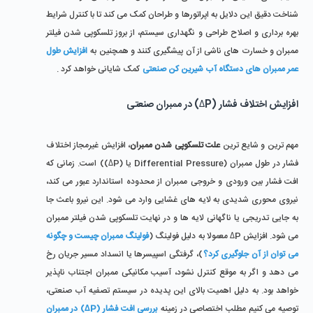
شناخت دقیق این دلایل به اپراتورها و طراحان کمک می ‌کند تا با کنترل شرایط 
بهره ‌برداری و اصلاح طراحی و نگهداری سیستم، از بروز تلسکوپی شدن فیلتر 
ممبران و خسارت‌ های ناشی از آن پیشگیری کنند و همچنین به 
افزایش طول 
عمر ممبران های دستگاه آب شیرین کن صنعتی
 کمک شایانی خواهد کرد .
افزایش اختلاف فشار (ΔP) در ممبران صنعتی
مهم‌ ترین و شایع‌ ترین 
علت تلسکوپی شدن ممبران
، افزایش غیرمجاز اختلاف 
فشار در طول ممبران (Differential Pressure یا (ΔP)) است. زمانی که 
افت فشار بین ورودی و خروجی ممبران از محدوده استاندارد عبور می ‌کند، 
نیروی محوری شدیدی به لایه‌ های غشایی وارد می‌ شود. این نیرو باعث جا 
به ‌جایی تدریجی یا ناگهانی لایه ‌ها و در نهایت تلسکوپی شدن فیلتر ممبران 
می ‌شود. افزایش ΔP معمولا به دلیل فولینگ (
فولینگ ممبران چیست و چگونه 
می توان از آن جلوگیری کرد؟
)، گرفتگی اسپیسرها یا انسداد مسیر جریان رخ 
می ‌دهد و اگر به‌ موقع کنترل نشود، آسیب مکانیکی ممبران اجتناب ‌ناپذیر 
خواهد بود. به دلیل اهمیت بالای این پدیده در سیستم تصفیه آب صنعتی، 
توصیه می کنیم مطلب اختصاصی در زمینه 
بررسی افت فشار (ΔP) در ممبران 