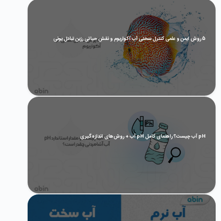
5 روش ایمن و علمی کنترل سختی آب آکواریوم و نقش حیاتی رزین تبادل یونی
pH آب چیست؟ راهنمای کامل pH آب + روش‌های اندازه‌گیری