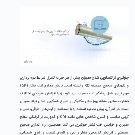
جلوگیری از تلسکوپی شدن ممبران
 بیش از هر چیز به کنترل شرایط بهره‌ برداری 
و نگهداری صحیح سیستم RO وابسته است. پایش مداوم افت فشار (ΔP) 
مهم ‌ترین عامل پیشگیرانه محسوب می ‌شود، زیرا افزایش غیرعادی اختلاف 
فشار نخستین نشانه بروز تنش مکانیکی و شروع تلسکوپی شدن فیلتر ممبران 
است. در کنار آن، پیش ‌تصفیه استاندارد با استفاده از فیلترهای الیافی، شنی و 
کربنی مناسب و کنترل شاخص ‌هایی مانند SDI و کدورت، از گرفتگی سطح 
ممبران و افزایش افت فشار جلوگیری می ‌کند. همچنین، راه ‌اندازی صحیح 
سیستم با افزایش تدریجی فشار و دبی و انجام شست ‌و شوی شیمیایی 