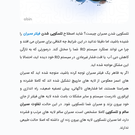
تلسکوپی شدن ممبران چیست؟ شاید اصطلاح 
تلسکوپی شدن 
فیلتر ممبران
 را 
شنیده باشید، اما دقیقا ندانید در این شرایط چه اتفاقی برای ممبران می‌ افتد و 
چرا می ‌تواند عملکرد سیستم RO شما را مختل کند. درصورتی که به ‌تازگی 
کاهش دبی آب یا افت فشار غیرعادی در سیستم RO خود دیده ‌اید، احتمالا با 
این مشکل مواجه شده ‌اید. 
اگر به ظاهر یک فیلتر ممبران توجه کرده باشید، متوجه شده اید که ممبران 
‌های اسمز معکوس از لایه‌ های مارپیچ تشکیل شده ‌اند که کاملا فشرده و 
همراستا هستند، اما فشارهای ناگهانی، پیش ‌تصفیه ضعیف، راه ‌اندازی و 
اپراتوری نادرست سیستم و سایر مشکلات باعث شده لایه ‌های فیلتر از جای 
خود بیرون بزند و ممبران شما تلسکوپی شود. در این حالت، 
تفاوت ممبران 
سالم و تلسکوپی
 کاملا مشخص است، ممبران سالم لایه‌ های مرتب و فشرده 
دارد، اما ممبران تلسکوپی لایه ‌های بیرون ‌زده ‌ای داشته که اصلا حالت طبیعی 
ندارند.