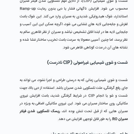
شست ‌و شوی شیمیایی (CIP)، از دلایل مهم تلسکوپی شدن فیلتر ممبران 
محسوب می ‌شود. افزایش ناگهانی فشار یا دبی بدون رعایت Ramp-up 
استاندارد، شوک هیدرولیکی شدیدی به ممبران وارد می ‌کند. این شوک باعث 
لغزش و جابه‌جایی لایه ‌های غشایی می شود، اگرچه ممکن این این آسیب و 
جابجایی لایه ها در ابتدا قابل تشخیص نباشد و ممبران از نظر ظاهری سالم به 
نظر برسد، اما چنین آسیبی معمولا به سرعت باعث تخریب ساختار غشا شده و 
نشانه‌ های آن در مدت کوتاهی ظاهر می ‌شود. 
شست ‌و شوی شیمیایی غیراصولی (CIP نادرست)
شست ‌و شوی شیمیایی زمانی که به ‌درستی طراحی و اجرا نشود، می ‌تواند به‌ 
جای رفع گرفتگی، علت تلسکوپی شدن ممبران باشد. استفاده از دبی بالا، جهت 
شست ‌و شو یا انجام CIP در شرایط گرفتگی شدید، باعث افزایش نیروی 
مکانیکی روی ساختار ممبران می ‌شود. این نیروی مکانیکی اضافی به ‌ویژه در 
ممبران‌ هایی که از قبل تحت تنش بوده ‌اند، 
ریسک تلسکوپی شدن فیلتر 
ممبران RO
 را به‌ طور قابل ‌توجهی افزایش می ‌دهد.