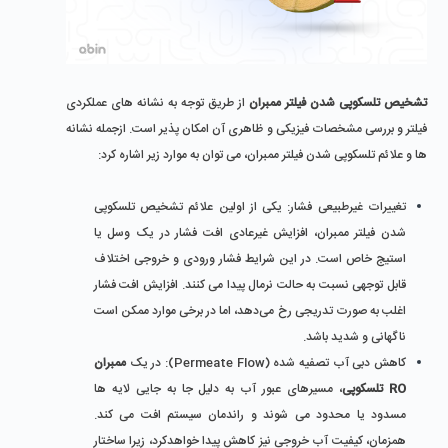
تشخیص تلسکوپی شدن فیلتر ممبران
 از طریق توجه به نشانه‌ های عملکردی 
فیلتر و بررسی ‌مشخصات فیزیکی و ظاهری آن امکان پذیر است. ازجمله نشانه 
ها و علائم تلسکوپی شدن فیلتر ممبران، می توان به موارد زیر اشاره کرد:
تغییرات غیرطبیعی فشار: 
یکی از اولین علائم تشخیص تلسکوپی 
شدن فیلتر ممبران، افزایش غیرعادی افت فشار در یک وسل یا 
استیج خاص است. در این شرایط فشار ورودی و خروجی اختلاف 
قابل ‌توجهی نسبت به حالت نرمال پیدا می ‌کنند. افزایش افت فشار 
اغلب به‌ صورت تدریجی رخ می‌دهد، اما در برخی موارد ممکن است 
ناگهانی و شدید باشد.
کاهش دبی آب تصفیه ‌شده (Permeate Flow):
 در یک 
ممبران 
RO تلسکوپی
، مسیرهای عبور آب به دلیل جا به‌ جایی لایه ‌ها 
مسدود یا محدود می ‌شوند و راندمان سیستم افت می ‌کند. 
همزمان، کیفیت آب خروجی نیز کاهش پیدا خواهدکرد، زیرا ساختار 