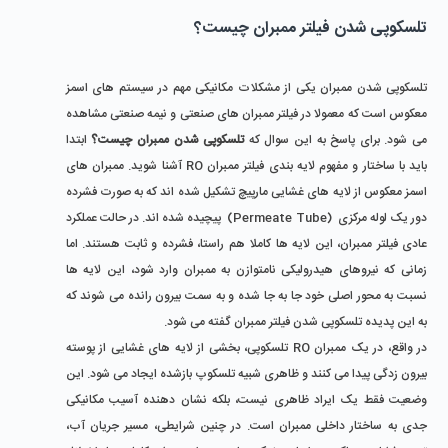
تلسکوپی شدن فیلتر ممبران چیست؟
تلسکوپی شدن ممبران یکی از مشکلات مکانیکی مهم در سیستم های اسمز 
معکوس است که معمولا در فیلتر ممبران ‌های صنعتی و نیمه ‌صنعتی مشاهده 
می ‌شود. برای پاسخ به این سوال که 
تلسکوپی شدن ممبران چیست؟
 ابتدا 
باید با ساختار و مفهوم لایه بندی فیلتر ممبران RO آشنا شوید. ممبران ‌های 
اسمز معکوس از لایه های غشایی مارپیچ تشکیل شده ‌اند که به ‌صورت فشرده 
دور یک لوله مرکزی  (Permeate Tube)  پیچیده شده ‌اند. در حالت عملکرد 
عادی فیلتر ممبران، این لایه ها کاملا هم ‌راستا، فشرده و ثابت هستند. اما 
زمانی که نیروهای هیدرولیکی نامتوازن به ممبران وارد شود، این لایه‌ ها 
نسبت به محور اصلی خود جا به‌ جا شده و به سمت بیرون رانده می ‌شوند که 
به این پدیده تلسکوپی شدن فیلتر ممبران گفته می ‌شود.
در واقع، در یک ممبران RO تلسکوپی، بخشی از لایه ‌های غشایی از پوسته 
بیرون ‌زدگی پیدا می ‌کنند و ظاهری شبیه تلسکوپ بازشده ایجاد می ‌شود. این 
وضعیت فقط یک ایراد ظاهری نیست، بلکه نشان‌ دهنده آسیب مکانیکی 
جدی به ساختار داخلی ممبران است. در چنین شرایطی، مسیر جریان آب، 