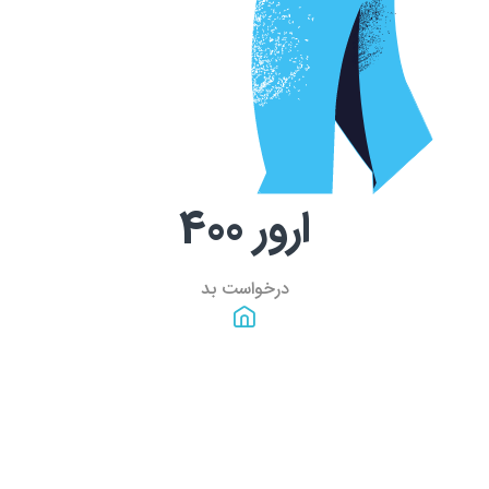
ارور
400
درخواست بد