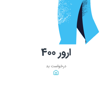
ارور
400
درخواست بد