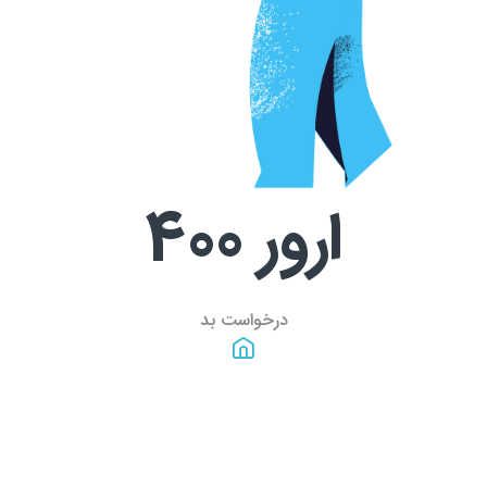
ارور
400
درخواست بد