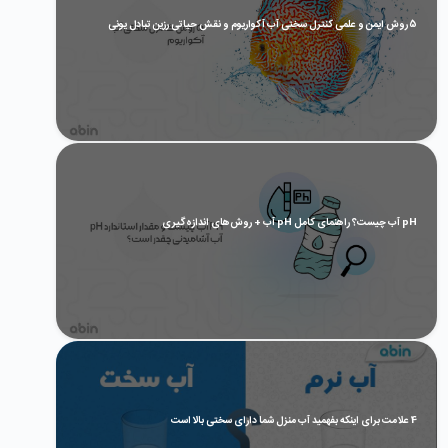
5 روش ایمن و علمی کنترل سختی آب آکواریوم و نقش حیاتی رزین تبادل یونی
pH آب چیست؟ راهنمای کامل pH آب + روش‌های اندازه‌گیری
4 علامت برای اینکه بفهمید آب منزل شما دارای سختی بالا است