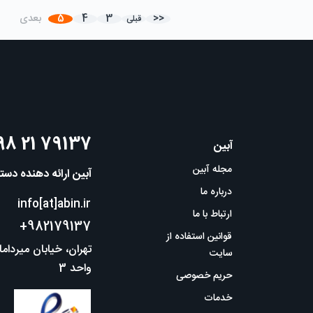
<<
3
4
5
بعدی
قبلی
98 21 79137
آبین
مجله آبین
آبین ارائه دهنده دس
درباره ما
info[at]abin.ir
ارتباط با ما
+982179137
قوانین استفاده از
سایت
واحد 3
حریم خصوصی
خدمات