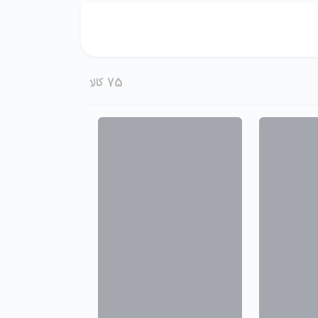
75
کالا