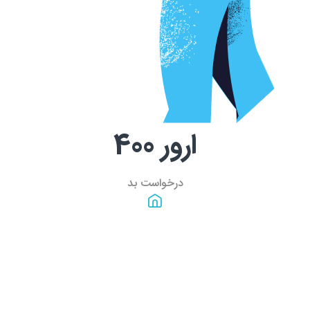
ارور
400
درخواست بد