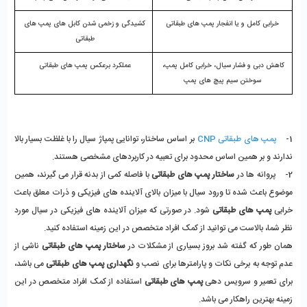
خرابی کامل و یا انفجار پمپ های طبقاتی
کشیدگی و زخمی شدن کابل های پمپ های 
طبقاتی 
کاهش دبی و فشار سیال، خرابی کامل پمپ، 
عملکرد برعکس پمپ های طبقاتی 
سوختن سیم پیچ های پمپ
1-    
پمپ های طبقاتی CNP
 بر اساس ساختار، توانایی پمپاژ سیال را با غلظت بسیار بالا 
ندارند و بر همین اساس محدود برای تعبیه در کاربردهای مشخصی هستند. 
2-    پروانه ها در 
ساختار پمپ های طبقاتی 
با فاصله کمی از بدنه قرار می گیرند، همین 
موضوع باعث شده تا ورود سیال با میزان بالای آلاینده های فیزیکی و ذرات معلق باعث 
خرابی 
پمپ های طبقاتی
 شود. در صورتی که میزان آلاینده های فیزیکی در سیال مورد 
نظر شما، بالاست می توانید از کمک افراد متخصص در این زمینه استفاده کنید. 
همان طور که گفته شد بروز بسیاری از مشکلات در 
ساختار پمپ های طبقاتی
 ناشی از 
عدم توجه به برخی نکات و پارامترها برای نصب و 
نگهداری پمپ های طبقاتی
 می باشد، 
برای تعمیر و سرویس دهی 
پمپ های طبقاتی
 استفاده از کمک افراد متخصص در این 
زمینه بهترین راهکار می باشد. 