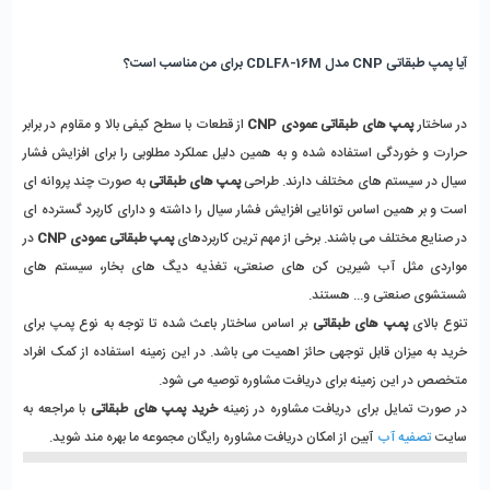
آیا پمپ طبقاتی CNP مدل CDLF8-16M برای من مناسب است؟
در ساختار
 پمپ های طبقاتی عمودی CNP 
از قطعات با سطح کیفی بالا و مقاوم در برابر 
حرارت و خوردگی استفاده شده و به همین دلیل عملکرد مطلوبی را برای افزایش فشار 
سیال در سیستم های مختلف دارند. طراحی 
پمپ های طبقاتی
 به صورت چند پروانه ای 
است و بر همین اساس توانایی افزایش فشار سیال را داشته و دارای کاربرد گسترده ای 
در صنایع مختلف می باشند. برخی از مهم ترین کاربردهای 
پمپ طبقاتی عمودی CNP
 در 
مواردی مثل آب شیرین کن های صنعتی، تغذیه دیگ های بخار، سیستم های 
شستشوی صنعتی و... هستند.
تنوع بالای 
پمپ های طبقاتی 
بر اساس ساختار باعث شده تا توجه به نوع پمپ برای 
خرید به میزان قابل توجهی حائز اهمیت می باشد. در این زمینه استفاده از کمک افراد 
متخصص در این زمینه برای دریافت مشاوره توصیه می شود. 
در صورت تمایل برای دریافت مشاوره در زمینه
 خرید پمپ های طبقاتی
 با مراجعه به 
سایت 
تصفیه آب
 آبین از امکان دریافت مشاوره رایگان مجموعه ما بهره مند شوید. 