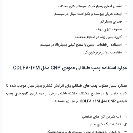
•    اشغال فضای بسیار کم در سیستم های مختلف
•    ایجاد جریان پیوسته و یکنواخت سیال در سیستم 
•    صدای بسیار کم 
•    مصرف انرژی بهینه
•    کاربرد بسیار زیاد در صنایع مختلف 
•    استفاده از قطعات استیل با سطح کیفی بسیار بالا در سیستم
•    مقاومت بالا در برابر خوردگی
موارد استفاده پمپ طبقاتی عمودی CNP مدل CDLF8-16M 
عملکرد بسیار مطلوب 
پمپ های طبقاتی
 برای افزایش فشار و پمپاژ سیال موجب شده تا 
کاربرد بالایی را در صنایع مختلف داشته باشند. برخی از مهم ترین کاربردهای 
پمپ 
طبقاتی CNP مدل CDLF8-16M
 عوامل زیر هستند:
1.    آب شیرین کن های صنعتی 
2.    تغذیه دیگ های بخار
3.    بویلرهای و صنایع مرتبط با سیستم های ترمودینامیکی