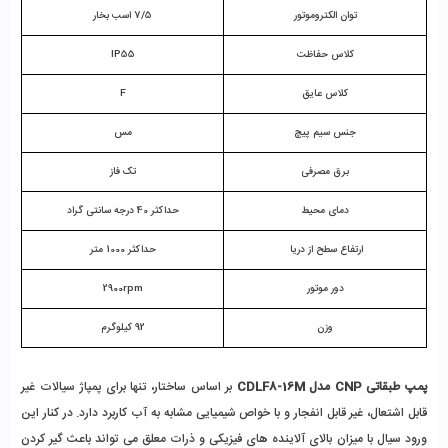
توان الکتروموتور
7/5 اسب بخار
کلاس حفاظت
IP55
کلاس عایق
F
جنس سیم پیچ
مس
برق مصرفی
تک فاز
دمای محیط
حداکثر 40 درجه سانتی گراد
ارتفاع سطح از دریا 
حداکثر 1000 متر
دور موتور
2900rpm
وزن
92 کیلوگرم
پمپ طبقاتی CNP مدل CDLF8-16M 
بر اساس ساختار، تنها برای پمپاژ سیالات غیر 
قابل اشتعال، غیر قابل انفجار و با خواص شیمیایی مشابه به آب کاربرد دارد. در کنار این 
ورود سیال با میزان بالای آلاینده های فیزیکی و ذرات معلق می تواند باعث گیر کردن 