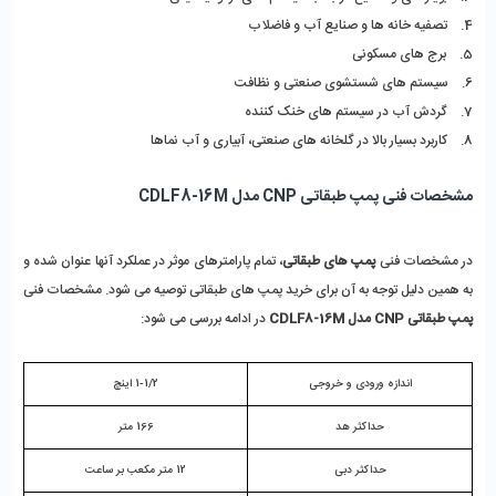
4.    تصفیه خانه ها و صنایع آب و فاضلاب
5.    برج های مسکونی 
6.    سیستم های شستشوی صنعتی و نظافت
7.    گردش آب در سیستم های خنک کننده
8.    کاربرد بسیار بالا در گلخانه های صنعتی، آبیاری و آب نماها
مشخصات فنی پمپ طبقاتی CNP مدل CDLF8-16M
در مشخصات فنی 
پمپ های طبقاتی
، تمام پارامترهای موثر در عملکرد آنها عنوان شده و 
به همین دلیل توجه به آن برای خرید پمپ های طبقاتی توصیه می شود. مشخصات فنی 
پمپ طبقاتی CNP مدل CDLF8-16M
 در ادامه بررسی می شود:
اندازه ورودی و خروجی
1-1/2 اینچ
حداکثر هد
166 متر
حداکثر دبی
12 متر مکعب بر ساعت