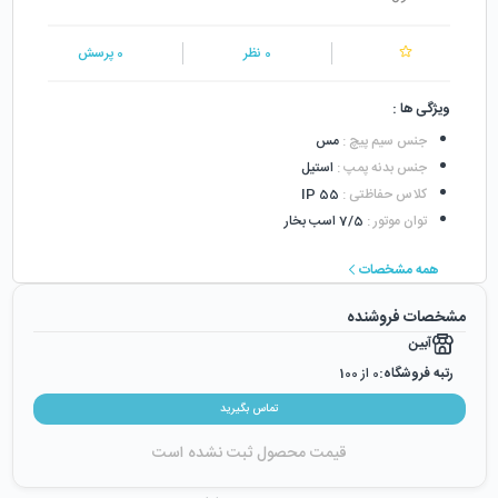
0
نظر
0
پرسش
ویژگی ها :
جنس سیم پیچ
:
مس
جنس بدنه پمپ
:
استیل
کلاس حفاظتی
:
IP 55
توان موتور
:
7/5 اسب بخار
همه مشخصات
مشخصات فروشنده
آبین
رتبه فروشگاه:
0
از 100
رضایت از خرید:
0
%
تماس بگیرید
رضایت از نحوه ارسال:
0
%
قیمت محصول ثبت نشده است
زمان ایجاد فروشگاه :
دوشنبه ۲۴ اردیبهشت ۱۳۹۷
میزان فروش :
0