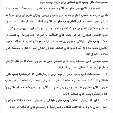
محدودیت های 
پمپ های طبقاتی
 برای خرید توصیه شود.
3-    نوع پمپ: 
الکتروپمپ های طبقاتی
 با توجه به ساختار، برند و عملکرد تنوع بسیار 
بالایی دارند، به همین دلیل توجه به نوع پمپ و بررسی ویژگی های آن برای خرید به 
میزان بالایی اهمیت دارد. 
انواع پمپ های طبقاتی
 بر اساس ساختار شامل پمپ های 
طبقاتی عمودی و افقی می شوند، که در ادامه آنها را به صورت دقیق تر بررسی می کنیم:
پمپ طبقاتی عمودی: طراحی 
پمپ های طبقاتی
 به صورت چند پروانه ای است، در 
ساختار 
پمپ های طبقاتی عمودی 
پروانه ها در طبقات فوقانی تعبیه شده اند. همین 
موضوع باعث شده تا الکتروپمپ های طبقاتی عمودی فضای کمی را هم در سیستم های 
مختلف اشغال کنند.
پمپ طبقاتی افقی: ساختار پمپ های طبقاتی افقی به صورتی است که در کنار افزایش 
فشار، توانایی پمپاژ سیال را با دبی بالا دارند. 
4-    مشخصات فنی پمپ: برخی از مهم ترین پارامترهایی که در 
عملکرد پمپ های 
طبقاتی
 تاثیر گذار هستند در مشخصات فنی بررسی می شود. در مشخصات فنی 
پمپ 
های طبقاتی
 مواردی مثل هد و دبی پمپ های طبقاتی عنوان می شود که تاثیر بالایی را 
هم در عملکرد پمپ های طبقاتی دارند. 
5-    توان الکتروموتور: 
عملکرد پمپ های طبقاتی 
به صورتی است که الکتروموتور با 
انتقال انرژی به پروانه ها باعث افزایش فشار سیال در سیستم های مختلف می شود. 