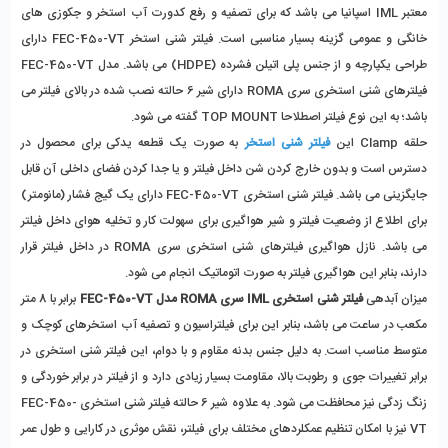
معتبر IML اسپانیا
 می باشد که برای تصفیه و رفع کدورت آب استخر و جکوزی های 
خانگی و عمومی گزینه بسیار مناسبی است. فیلتر شنی استخر FEC-450-VT دارای 
طراحی یکپارچه و از جنس پلی اتیلن فشرده (HDPE) می باشد. مدل FEC-450-VT 
فیلترهای شنی استخری سری ROMA دارای شیر 6 حالته نصب شده در بالای فیلتر می 
باشد؛ به این نوع فیلتر اصطلاحا TOP MOUNT گفته می شود.
حلقه Clamp این 
فیلتر شنی استخر
 به صورت یک قطعه یدکی برای محصول در 
دسترس است و بدون خارج کردن شن داخل فیلتر و یا جدا کردن فضای داخلی آن قابل 
جایگزینی می باشد. فیلتر شنی استخری FEC-450-VT دارای یک گیج فشار (مانومتر) 
برای اطلاع از وضعیت فیلتر و شیر هواگیری برای سهولت کار و تخلیه هوای داخل فیلتر 
می باشد. نازل هواگیری فیلترهای شنی استخری سری ROMA در داخل فیلتر قرار 
دارند، بنابر این هواگیری فیلتر به صورت اتوماتیک انجام می شود.
میزان آبدهی 
فیلتر شنی استخری IML سری ROMA مدل FEC-450-VT
 برابر با 8 متر 
مکعب در ساعت می باشد، بنابر این برای فیلتراسیون و تصفیه آب استخرهای کوچک و 
متوسط مناسب است. به دلیل جنس بدنه مقاوم و با دوام، این فیلتر شنی استخری در 
برابر تغییرات جوی و رطوبت بالا، مقاومت بسیار زیادی دارد و از فیلتر در برابر خوردگی و 
زنگ زدگی نیز محافظت می شود. به علاوه شیر 6 حالته فیلتر شنی استخری FEC-450-
VT نیز با امکان تنظیم عمکلردهای مختلف برای فیلتر، نقش موثری در کارایی و طول عمر 