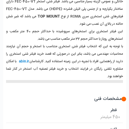
خانگی و عمومی گزینه بسیار مناسبی می باشد. فیلتر شنی استخر FEC-450-VT دارای 
ساختار یکپارچه و از جنس پلی اتیلن فشرده (HDPE) می باشد. مدل FEC-450-VT 
فیلترهای شنی استخری سری ROMA از نوع 
TOP MOUNT
 می باشد که شیر شش 
حالته در بالای آن نصب می شود.
این فیلتر استخری برای استخرهای سرپوشیده با حداکثر حجم 40 متر مکعب و 
استخرهای روباز با حداکثر حجم 32 متر مکعب مناسب می باشد. 
با توجه به این که انتخاب فیلتر شنی استخری متناسب با استخر و حجم آن نیازمند 
محاسبات مهندسی می باشد، بنابر این در صورتی که قصد خرید فیلتر شنی استخری را 
دارید از راهنمایی افراد با تجربه در این زمینه استفاده کنید. کارشناسان
 abin.ir
 با امکان 
مشاوره تلفنی رایگان در فرایند انتخاب و خرید فیلتر تصفیه آب استخر در کنار شما 
خواهند بود.
مشخصات فنی
قطر
450 میلیمتر
دبی