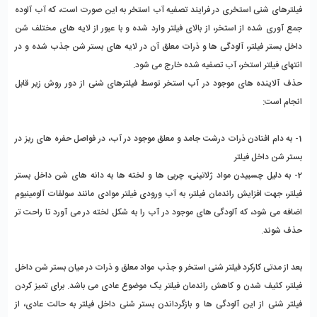
فیلترهای شنی استخری در فرایند تصفیه آب استخر به این صورت است، که آب آلوده 
جمع آوری شده از استخر، از بالای فیلتر وارد شده و با عبور از لایه های مختلف شن 
داخل بستر فیلتر، آلودگی ها و ذرات معلق آن در لایه های بستر شن جذب شده و در 
انتهای فیلتر استخر، آب تصفیه شده خارج می شود. 
حذف آلاینده های موجود در آب استخر توسط فیلترهای شنی از دور روش زیر قابل 
انجام است: 
1- به دام افتادن ذرات درشت جامد و معلق موجود در آب، در فواصل حفره های ریز در 
بستر شن داخل فیلتر
2- به دلیل چسبیدن مواد ژلاتینی، چربی ها و لخته ها به دانه های شن داخل بستر 
فیلتر، جهت افزایش راندمان فیلتر، به آب ورودی فیلتر موادی مانند سولفات آلومینیوم 
اضافه می شود، که آلودگی های موجود در آب را به شکل لخته در می آورد تا راحت تر 
حذف شوند.
بعد از مدتی کارکرد فیلتر شنی استخر و جذب مواد معلق و ذرات در میان بستر شن داخل 
فیلتر، کثیف شدن و کاهش راندمان فیلتر یک موضوع عادی می باشد. برای تمیز کردن 
فیلتر شنی از این آلودگی ها و بازگرداندن بستر شنی داخل فیلتر به حالت عادی، از 