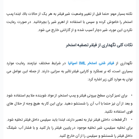
نکته بسیار مهم: حتما قبل از تغییر وضعیت شیر فیلتر به هر یک از حالات بالا، ابتدا پمپ 
استخر را خاموش کرده و سپس با استفاده از اهرم شیر را بچرخانید. در صورت رعایت 
نکردن این مورد، شیر دچار آسیب شده و از گارانتی خارج می شود.
نکات کلی نگهداری از فیلتر تصفیه استخر
نگهداری از 
فیلتر شنی استخر IML اسپانیا
 در شرایط مختلف نیازمند رعایت موارد 
بسیاری است، که بر عملکرد و کارایی فیلتر تاثیر به سزایی دارند. از جمله این عوامل می 
توان به موارد کلی زیر اشاره کرد:
•    برای تمیز کردن سطح بیرونی فیلتر و پمپ استخر، از مواد شوینده ملایم استفاده شود 
و بعد از آن نیز حتما با آب آن را شستشو دهید. برای این کار به هیچ وجه از حلال های 
قوی استفاده نکنید.
•    اگر قطعات داخلی فیلتر نیاز به تعمیر دارند، ابتدا باید سیلیس داخل فیلتر تخلیه شود. 
برای تخلیه سیلیس، شیر تخلیه موجود در پایین فیلتر را باز کنید و با فشار آب شیلنگ 
داخل فیلتر را شستشو و سیلیس را از آن خارج کنید.