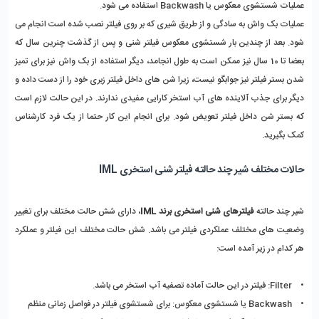
عملیات شستشوی معکوس یا Backwash استفاده می شود. 
عملیات بک واش به سادگی و از طریق شیری که بر روی فیلتر نصب شده است انجام می 
شود. بعد از چندین بار شستشوی معکوس فیلتر شنی و پس از گذشت چنرین سال که 
بعضا تا 10 سال نیز ممکن است به طول انجامد، دیگر استفاده از بک واش نیز برای تمیز 
شدن بستر فیلتر نیز جوابگو نیست، زیرا شن های داخل فیلتر زبری خود را از دست داده و 
دیگر برای جذب آلاینده های آب استخر کارایی مفیدی ندارند. در این حالت لازم است 
که بستر شن داخل فیلتر تعویض شود. برای انجام این کار حتما از یک فرد کارشناس 
کمک بگیرید.
حالات مختلف شیر چند حالته فیلتر شنی استخری IML
شیر چند حالته 
فیلترهای شنی استخری برند IML
، دارای شش حالت مختلف برای تغییر 
وضعیت های مختلف عملکردی فیلتر می باشد. شش حالت مختلف این فیلتر و عملکرد 
هر کدام در زیر آمده است:
•    Filter: فیلتر در این حالت آماده تصفیه آب استخر می باشد.
•    Backwash یا شستشوی معکوس: برای شستشوی فیلتر در فواصل زمانی منظم