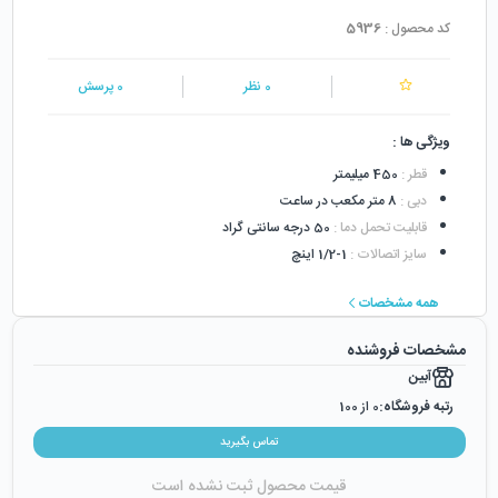
کد محصول :
5936
0
نظر
0
پرسش
ویژگی ها :
قطر
:
450 میلیمتر
دبی
:
8 متر مکعب در ساعت
قابلیت تحمل دما
:
50 درجه سانتی گراد
سایز اتصالات
:
1-1/2 اینچ
همه مشخصات
مشخصات فروشنده
آبین
رتبه فروشگاه:
0
از 100
رضایت از خرید:
0
%
تماس بگیرید
رضایت از نحوه ارسال:
0
%
قیمت محصول ثبت نشده است
زمان ایجاد فروشگاه :
چهارشنبه ۱۲ شهریور ۱۳۹۹