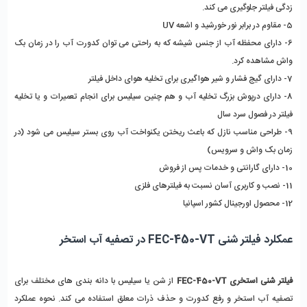
زدگی فیلتر جلوگیری می کند.
5- مقاوم در برابر نور خورشید و اشعه UV
6- دارای محفظه آب از جنس شیشه که به راحتی می توان کدورت آب را در زمان بک 
واش مشاهده کرد.
7- دارای گیج فشار و شیر هواگیری برای تخلیه هوای داخل فیلتر
8- دارای درپوش بزرگ تخلیه آب و هم چنین سیلیس برای انجام تعمیرات و یا تخلیه 
فیلتر در فصول سرد سال
9- طراحی مناسب نازل که باعث ریختن یکنواخت آب روی بستر سیلیس می شود (در 
زمان بک واش و سرویس)
10- دارای گارانتی و خدمات پس از فروش
11- نصب و کاربری آسان نسبت به فیلترهای فلزی
12- محصول اورجینال کشور اسپانیا
عمکلرد فیلتر شنی FEC-450-VT در تصفیه آب استخر
فیلتر شنی استخری FEC-450-VT
 از شن یا سیلیس با دانه بندی های مختلف برای 
تصفیه آب استخر و رفع کدورت و حذف ذرات معلق استفاده می کند. نحوه عملکرد 