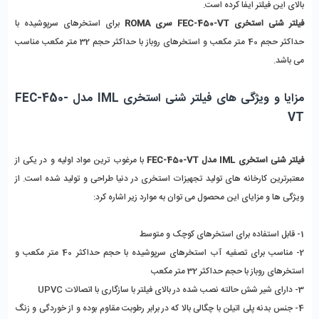
بالای این فیلتر ایفا کرده است.
فیلتر شنی استخری FEC-450-VT سری ROMA
 برای استخرهای سرپوشیده با 
حداکثر حجم 40 متر مکعب و استخرهای روباز با حداکثر حجم 32 متر مکعب مناسب 
می باشد. 
مزایا و ویژگی های فیلتر شنی استخری IML مدل FEC-450-
VT
فیلتر شنی استخری IML مدل FEC-450-VT
 با مرغوب ترین مواد اولیه و در یکی از 
معتبرترین کارخانه های تولید تجهیزات استخری در دنیا طراحی و تولید شده است. از 
ویژگی ها و مزایای این محصول می توان به موارد زیر اشاره کرد:
1- قابل استفاده برای استخرهای کوچک و متوسط
2- مناسب برای تصفیه آب استخرهای سرپوشیده با حجم حداکثر 40 متر مکعب و 
استخرهای روباز با حجم حداکثر 32 متر مکعب 
3- دارای شیر شش حالته نصب شده در بالای فیلتر با سازگاری با اتصالات UPVC
4- جنس بدنه پلی اتیلن با چگالی بالا که در برابر رطوبت مقاوم بوده و از خوردگی و زنگ 