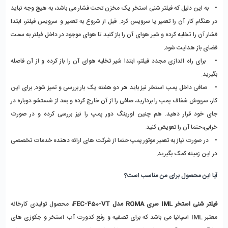
•    به این دلیل که فیلتر شنی استخر یک مخزن تحت فشار می باشد، به هیچ وجه نباید 
در هنگام کار آن را تعمیر یا سرویس کرد. قبل از شروع به تعمیر و سرویس فیلتر، ابتدا 
فشار آن را تخلیه کرده و شیر هوای آن را باز کنید تا هوای موجود در داخل فیلتر به سمت 
فضای باز هدایت شود.
•    برای راه اندازی مجدد فیلتر، ابتدا شیر تخلیه هوای آن را باز کرده و از آن فاصله 
بگیرید.
•    صافی داخل پمپ استخر نیز باید هر دو هفته یک بار بررسی و تمیز شود. برای این 
کار، سرپوش شفاف پمپ را بردارید، صافی را از آن خارج کرده و بعد از شستشو دوباره در 
جای خود قرار دهید. هم چنین اورینگ دور پمپ را نیز بررسی کرده و در صورت 
خرابی،حتما آن را تعویض کنید. 
•    در صورت نیاز به تعمیر موتور پمپ حتما از شرکت های ارائه دهنده خدمات تخصصی 
در این زمینه کمک بگیرید.
آیا این محصول برای من مناسب است؟
فیلتر شنی استخر IML سری ROMA مدل FEC-450-VT
، محصول تولیدی کارخانه 
معتبر IML اسپانیا می باشد که برای تصفیه و رفع کدورت آب استخر و جکوزی های 