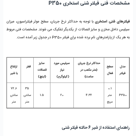
مشخصات فنی فیلتر شنی استخری P350
فیلترهای شنی استخری
با توجه به حداکثر نرخ جریان، سطح موثر فیلتراسیون، میزان
سیلیس داخل مخزن و سایز اتصالات از یکدیگر تفکیک می شوند. مشخصات فنی مربوط
به هر یک از پارامترهای نام برده شده برای فیلتر P350 در جدول زیر آمده است.
حداکثر نرخ جریان
سیلیس مورد
سایز
مدل
سطح
قطر
ارتفاع
(متر مکعب در
نیاز
اتصالات
فیلتر
فعال
با شیر
ساعت)
(کیلوگرم)
(اینچ)
72.6
35
0.1
P350
متر
4.32
20
1.5
سانتی
سانتی
مربع
متر
متر
راهنمای استفاده از شیر 6 حالته فیلتر شنی