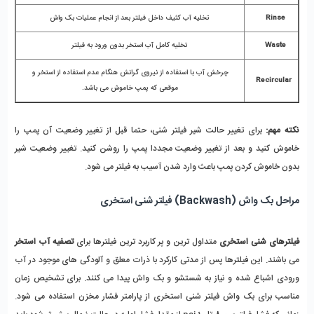
Rinse
تخلیه آب کثیف داخل فیلتر بعد از انجام عملیات بک واش
Waste
تخلیه کامل آب استخر بدون ورود به فیلتر
چرخش آب با استفاده از نیروی گرانش هنگام عدم استفاده از استخر و
Recircular
موقعی که پمپ خاموش می باشد.
نکته مهم:
برای تغییر حالت شیر فیلتر شنی، حتما قبل از تغییر وضعیت آن پمپ را
خاموش کنید و بعد از تغییر وضعیت مجددا پمپ را روشن کنید. تغییر وضعیت شیر
بدون خاموش کردن پمپ باعث وارد شدن آسیب به فیلتر می شود.
مراحل بک واش (Backwash) فیلتر شنی استخری
فیلترهای شنی استخری
متداول ترین و پر کاربرد ترین فیلترها برای
تصفیه آب استخر
می باشند. این فیلترها پس از مدتی کارکرد با ذرات معلق و آلودگی های موجود در آب
ورودی اشباع شده و نیاز به شستشو و بک واش پیدا می کنند. برای تشخیص زمان
مناسب برای بک واش فیلتر شنی استخری از پارامتر فشار مخزن استفاده می شود.