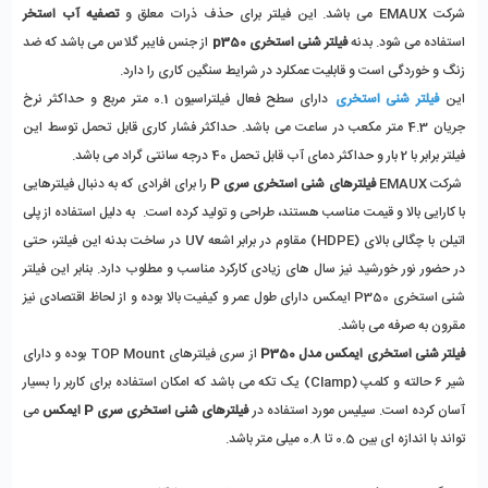
شرکت EMAUX می باشد. این فیلتر برای حذف ذرات معلق و
تصفیه آب استخر
استفاده می شود. بدنه
فیلتر شنی استخری p350
از جنس فایبر گلاس می باشد که ضد
زنگ و خوردگی است و قابلیت عمکلرد در شرایط سنگین کاری را دارد.
این
فیلتر شنی استخری
دارای سطح فعال فیلتراسیون 0.1 متر مربع و حداکثر نرخ
جریان 4.3 متر مکعب در ساعت می باشد. حداکثر فشار کاری قابل تحمل توسط این
فیلتر برابر با 2 بار و حداکثر دمای آب قابل تحمل 40 درجه سانتی گراد می باشد.
شرکت EMAUX
فیلترهای شنی استخری سری P
را برای افرادی که به دنبال فیلترهایی
با کارایی بالا و قیمت مناسب هستند، طراحی و تولید کرده است. به دلیل استفاده از پلی
اتیلن با چگالی بالای (HDPE) مقاوم در برابر اشعه UV در ساخت بدنه این فیلتر، حتی
در حضور نور خورشید نیز سال های زیادی کارکرد مناسب و مطلوب دارد. بنابر این فیلتر
شنی استخری P350 ایمکس دارای طول عمر و کیفیت بالا بوده و از لحاظ اقتصادی نیز
مقرون به صرفه می باشد.
فیلتر شنی استخری ایمکس مدل P350
از سری فیلترهای TOP Mount بوده و دارای
شیر 6 حالته و کلمپ (Clamp) یک تکه می باشد که امکان استفاده برای کاربر را بسیار
آسان کرده است. سیلیس مورد استفاده در
فیلترهای شنی استخری سری P ایمکس
می
تواند با اندازه ای بین 0.5 تا 0.8 میلی متر باشد.