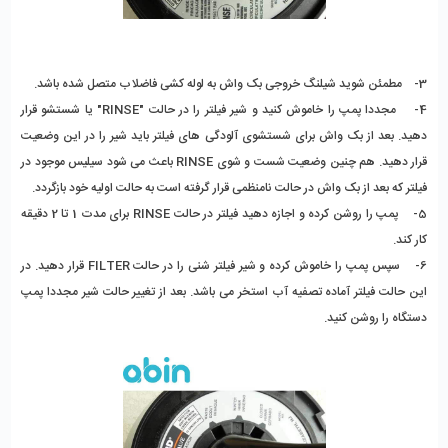
3- مطمئن شوید شیلنگ خروجی بک واش به لوله کشی فاضلاب متصل شده باشد.
4- مجددا پمپ را خاموش کنید و شیر فیلتر را در حالت "RINSE" یا شستشو قرار
دهید. بعد از بک واش برای شستشوی آلودگی های فیلتر باید شیر را در این وضعیت
قرار دهید. هم چنین وضعیت شست و شوی RINSE باعث می شود سیلیس موجود در
فیلتر که بعد از بک واش در حالت نامنظمی قرار گرفته است به حالت اولیه خود بازگردد.
5- پمپ را روشن کرده و اجازه دهید فیلتر در حالت RINSE برای مدت 1 تا 2 دقیقه
کار کند.
6- سپس پمپ را خاموش کرده و شیر فیلتر شنی را در حالت FILTER قرار دهید. در
این حالت فیلتر آماده تصفیه آب استخر می باشد. بعد از تغییر حالت شیر مجددا پمپ
دستگاه را روشن کنید.