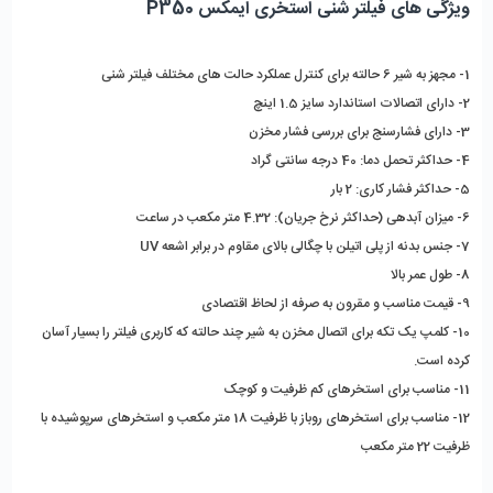
ویژگی های فیلتر شنی استخری ایمکس P350
1- مجهز به شیر 6 حالته برای کنترل عملکرد حالت های مختلف فیلتر شنی
2- دارای اتصالات استاندارد سایز 1.5 اینچ
3- دارای فشارسنج برای بررسی فشار مخزن
4- حداکثر تحمل دما: 40 درجه سانتی گراد
5- حداکثر فشار کاری: 2 بار
6- میزان آبدهی (حداکثر نرخ جریان): 4.32 متر مکعب در ساعت
7- جنس بدنه از پلی اتیلن با چگالی بالای مقاوم در برابر اشعه UV
8- طول عمر بالا
9- قیمت مناسب و مقرون به صرفه از لحاظ اقتصادی
10- کلمپ یک تکه برای اتصال مخزن به شیر چند حالته که کاربری فیلتر را بسیار آسان
کرده است.
11- مناسب برای استخرهای کم ظرفیت و کوچک
12- مناسب برای استخرهای روباز با ظرفیت 18 متر مکعب و استخرهای سرپوشیده با
ظرفیت 22 متر مکعب