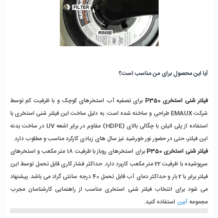
آیا این محصول برای من مناسب است؟
فیلتر شنی استخری P350
برای تصفیه آب استخرهای کوچک و با ظرفیت کم توسط
شرکت EMAUX طراحی و ساخته شده است. به دلیل ساخت این فیلتر شنی استخری با
استفاده از پلی اتیلن با چگالی بالای (HDPE) مقاوم در برابر اشعه UV در ساخت بدنه
این فیلتر، حتی در حضور نور خورشید نیز سال های زیادی کارکرد مناسب و مطلوب دارد.
فیلتر شنی استخری P350
برای استخرهای روباز با ظرفیت 18 متر مکعب و استخرهای
سرپوشیده با ظرفیت 22 متر مکعب کاربرد دارد. حداکثر فشار کاری قابل تحمل توسط این
فیلتر برابر با 2 بار و حداکثر دمای آب قابل تحمل 40 درجه سانتی گراد می باشد. پیشنهاد
می شود برای انتخاب فیلتر شنی استخری مناسب از راهنمایی کارشناسان مجرب
مجموعه
آبین
استفاده کنید.