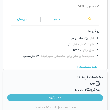
کد محصول :
5641
0
نظر
0
پرسش
ویژگی ها :
قطر
:
35 سامتی متر
قابلیت تحمل فشار
:
2 بار
مدل فیلتر
:
P350
حجم تحت پوشش برای استخرهای سرپوشیده
:
22 متر مکعب
همه مشخصات
مشخصات فروشنده
آبین
رتبه فروشگاه:
0
از 100
رضایت از خرید:
0
%
تماس بگیرید
رضایت از نحوه ارسال:
0
%
قیمت محصول ثبت نشده است
زمان ایجاد فروشگاه :
دوشنبه ۲۴ اردیبهشت ۱۳۹۷