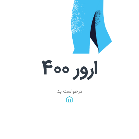
ارور
400
درخواست بد