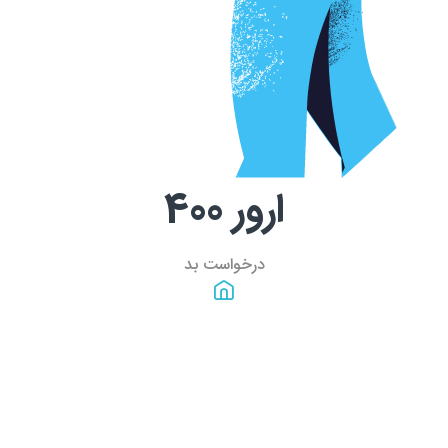
ارور
400
درخواست بد