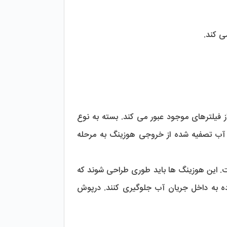
ی کند.
در هوزینگ های پیش تصفیه، آب از طریق ورودی بالای هوزینگ وارد می شود و ابتدا از فیلترهای موجود عبور می کند. بسته به نوع 
فیلتر، ذرات معلق، بو و طعم نامطبوع و یا مواد شیمیایی از آب جدا می شوند. سپس آب تصفیه شده از خروجی هوزینگ به مرحله 
، توانایی تحمل فشار آب است. این هوزینگ ها باید طوری طراحی شوند که 
حتی در شرایط فشار بالای آب، عملکرد خود را به خوبی حفظ کنند و از ورود ذرات آلوده به داخل جریان آب جلوگیری کنند. درپوش 