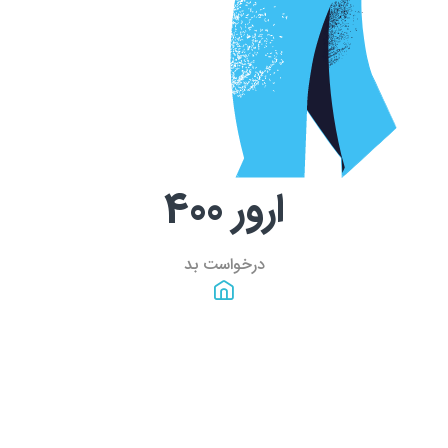
ارور
400
درخواست بد